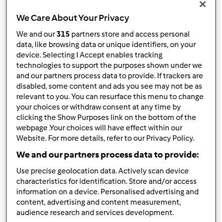
Wyników na stronę:
10
We Care About Your Privacy
We and our
315
partners store and access personal
data, like browsing data or unique identifiers, on your
device. Selecting I Accept enables tracking
Szybka odpowiedź
2 |
Ostatni wpis
technologies to support the purposes shown under we
and our partners process data to provide. If trackers are
UrszUla1234
disabled, some content and ads you see may not be as
(niezweryfikowany)
relevant to you. You can resurface this menu to change
your choices or withdraw consent at any time by
clicking the Show Purposes link on the bottom of the
webpage .Your choices will have effect within our
Website. For more details, refer to our Privacy Policy.
We and our partners process data to provide:
Use precise geolocation data. Actively scan device
wt., 04/04/2017 - 09:40
#1
characteristics for identification. Store and/or access
Podpinam się !
I witam serdecznie !
information on a device. Personalised advertising and
content, advertising and content measurement,
audience research and services development.