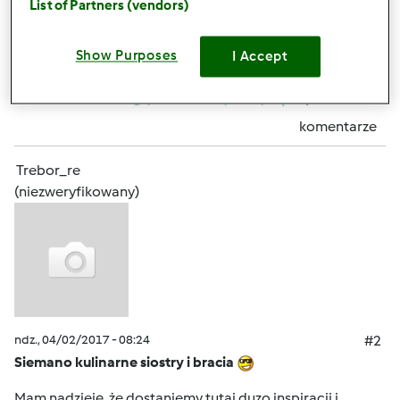
List of Partners (vendors)
Show Purposes
Góra strony
I Accept
Zaloguj
lub
zarejestruj się
aby dodawać
komentarze
Trebor_re
(niezweryfikowany)
ndz., 04/02/2017 - 08:24
#2
Siemano kulinarne siostry i bracia
Mam nadzieję, że dostaniemy tutaj duzo inspiracji i