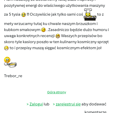
pozytywnej energi do wlaściwego użytkowania maszyny
za 5 tysia
!!! Oczywiście jak tylko sami coś
to z
mety wrzucamy tutaj ku chwale naszym brzuszkom i
kubkom smakowym
. Zasadniczo będzie dużo humoru i
uwaga konkretnych recenzji
Waszych przepisów bo
skoro tyle kasiory poszło w ten kulinarny kosmiczny sprzęt
to i przepisy muszą sięgać kosmicznym efektom joł
Trebor_re
Góra strony
Zaloguj
lub
zarejestruj się
aby dodawać
komentarze