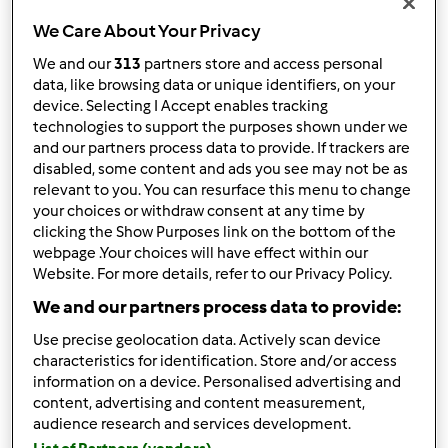
Wyników na stronę:
We Care About Your Privacy
10
We and our
313
partners store and access personal
data, like browsing data or unique identifiers, on your
device. Selecting I Accept enables tracking
Szybka odpowiedź
technologies to support the purposes shown under we
3 |
Ostatni wpis
and our partners process data to provide. If trackers are
disabled, some content and ads you see may not be as
Mixi
Dołączył : 08.11.2010
relevant to you. You can resurface this menu to change
your choices or withdraw consent at any time by
clicking the Show Purposes link on the bottom of the
webpage .Your choices will have effect within our
Website. For more details, refer to our Privacy Policy.
śr., 10/26/2016 - 06:55
#1
Witamy serdecznie!
We and our partners process data to provide:
Use precise geolocation data. Actively scan device
Jeżeli będziesz mieć jakieś pytania, z chęcią na nie
characteristics for identification. Store and/or access
odpowiemy
information on a device. Personalised advertising and
content, advertising and content measurement,
audience research and services development.
Góra strony