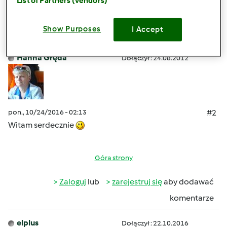
List of Partners (vendors)
Zaloguj
lub
zarejestruj się
aby dodawać
Show Purposes
I Accept
komentarze
Hanna Gręda
Dołączył : 24.08.2012
pon., 10/24/2016 - 02:13
#2
Witam serdecznie
Góra strony
Zaloguj
lub
zarejestruj się
aby dodawać
komentarze
elplus
Dołączył : 22.10.2016