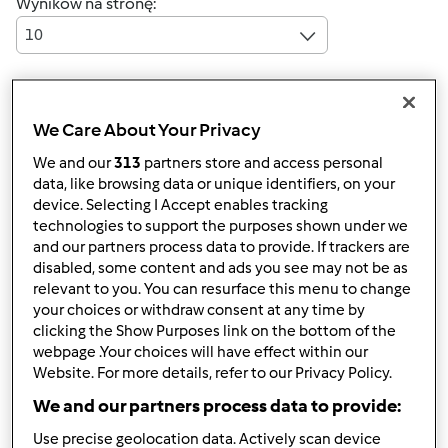
Wyników na stronę:
10
Szybka odpowiedź
We Care About Your Privacy
4 |
Ostatni wpis
We and our
313
partners store and access personal
amasiak
data, like browsing data or unique identifiers, on your
(niezweryfikowany)
device. Selecting I Accept enables tracking
technologies to support the purposes shown under we
and our partners process data to provide. If trackers are
disabled, some content and ads you see may not be as
relevant to you. You can resurface this menu to change
your choices or withdraw consent at any time by
clicking the Show Purposes link on the bottom of the
webpage .Your choices will have effect within our
śr., 03/04/2020 - 13:29
#1
Website. For more details, refer to our Privacy Policy.
Hej Kochani!
We and our partners process data to provide:
__________________________
Ostelife Premium Plus
Use precise geolocation data. Actively scan device