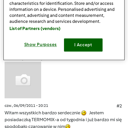
characteristics for identification. Store and/or access
information on a device. Personalised advertising and
Góra strony
content, advertising and content measurement,
audience research and services development.
Zaloguj
lub
zarejestruj się
aby dodawać
List of Partners (vendors)
komentarze
Show Purposes
I Accept
czorna4
(niezweryfikowany)
czw., 06/09/2011 - 20:21
#2
Witam wszystkich bardzo serdecznie
Jestem
posiadaczką TERMOMIX-a od tygodnia i już bardzo mi się
spodobało czarowanie w nim