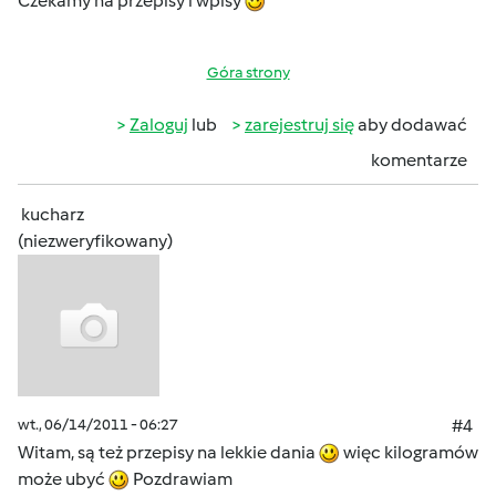
Czekamy na przepisy i wpisy
Góra strony
Zaloguj
lub
zarejestruj się
aby dodawać
komentarze
kucharz
(niezweryfikowany)
wt., 06/14/2011 - 06:27
#4
Witam, są też przepisy na lekkie dania
więc kilogramów
może ubyć
Pozdrawiam