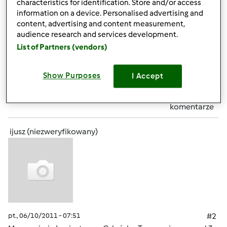
characteristics for identification. Store and/or access
Hej Kochani!
information on a device. Personalised advertising and
__________________________
content, advertising and content measurement,
Ostelife Premium Plus
audience research and services development.
List of Partners (vendors)
Góra strony
Show Purposes
I Accept
Zaloguj
lub
zarejestruj się
aby dodawać
komentarze
ijusz (niezweryfikowany)
pt., 06/10/2011 - 07:51
#2