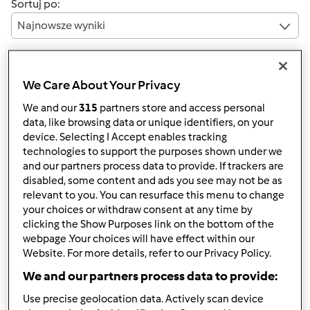
Sortuj po:
Najnowsze wyniki
Wyników na stronę:
10
We Care About Your Privacy
We and our
315
partners store and access personal
data, like browsing data or unique identifiers, on your
device. Selecting I Accept enables tracking
Szybka odpowiedź
4 |
Ostatni wpis
technologies to support the purposes shown under we
and our partners process data to provide. If trackers are
amasiak
disabled, some content and ads you see may not be as
(niezweryfikowany)
relevant to you. You can resurface this menu to change
your choices or withdraw consent at any time by
clicking the Show Purposes link on the bottom of the
webpage .Your choices will have effect within our
Website. For more details, refer to our Privacy Policy.
We and our partners process data to provide:
Use precise geolocation data. Actively scan device
śr., 03/04/2020 - 13:29
#1