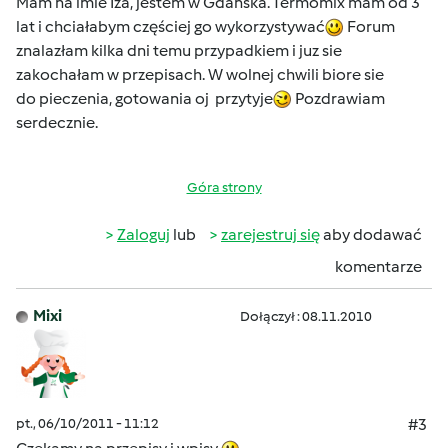
Mam na imie Iza, jestem w Gdańska. Termomix mam od 3
lat i chciałabym częściej go wykorzystywać
Forum
znalazłam kilka dni temu przypadkiem i juz sie
zakochałam w przepisach. W wolnej chwili biore sie
do pieczenia, gotowania oj przytyje
Pozdrawiam
serdecznie.
Góra strony
Zaloguj
lub
zarejestruj się
aby dodawać
komentarze
Mixi
Dołączył : 08.11.2010
pt., 06/10/2011 - 11:12
#3