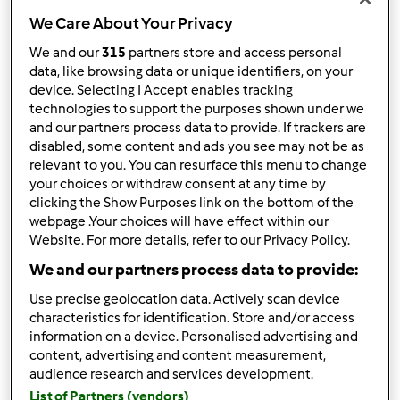
Sortuj po:
We Care About Your Privacy
Najnowsze wyniki
We and our
315
partners store and access personal
data, like browsing data or unique identifiers, on your
Wyników na stronę:
device. Selecting I Accept enables tracking
10
technologies to support the purposes shown under we
and our partners process data to provide. If trackers are
disabled, some content and ads you see may not be as
relevant to you. You can resurface this menu to change
Szybka odpowiedź
your choices or withdraw consent at any time by
2 |
Ostatni wpis
clicking the Show Purposes link on the bottom of the
webpage .Your choices will have effect within our
zdrowitka
Dołączył : 15.05.2017
Website. For more details, refer to our Privacy Policy.
We and our partners process data to provide:
Use precise geolocation data. Actively scan device
characteristics for identification. Store and/or access
information on a device. Personalised advertising and
content, advertising and content measurement,
pon., 09/30/2024 - 10:30
#1
audience research and services development.
Cera tłusta, dojrzała, wrażliwa. Rano: pianka Feel Free,
List of Partners (vendors)