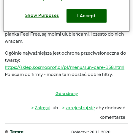
tonik Onlybio, spf Miya. Wieczór: masełko Bandi, żel
Duetus, tonik Isana lub Vianek, serum Ziaja lub Duetus,
Show Purposes
I Accept
krem Duetus lub Lirene. Balsam do ciałą Selvert. Dużo
testuję kosmetyków, ale spf Miya, cała seria Duetus i
pianka Feel Free, są moimi ulubieńcami, i czesto do nich
wracam.
Ogółnie najważniejsza jest ochrona przeciwsłoneczna do
twarzy:
https://sklep.kosmoprof.pl/pl/menu/sun-care-158.html
Polecam od firmy - można tam dostać dobre filtry.
Góra strony
Zaloguj
lub
zarejestruj się
aby dodawać
komentarze
Temre
Dołączył : 20.11.2020