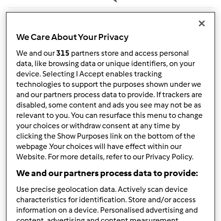
Zakup używanego urządzenia a gwarancja
by
Anonim
»
17. Listopad 2020 - 20:32
We Care About Your Privacy
1
We and our
315
partners store and access personal
data, like browsing data or unique identifiers, on your
by
krajdomini (niezweryfikowany)
29. Listopad 2025 - 11:38
device. Selecting I Accept enables tracking
technologies to support the purposes shown under we
Temat zwyczajny
and our partners process data to provide. If trackers are
disabled, some content and ads you see may not be as
relevant to you. You can resurface this menu to change
Naprawa łopatek zamykających
your choices or withdraw consent at any time by
by
Anonim
»
4. Czerwiec 2020 - 10:40
clicking the Show Purposes link on the bottom of the
1
webpage .Your choices will have effect within our
Website. For more details, refer to our Privacy Policy.
by
Fretkaization (niezweryfikowany)
We and our partners process data to provide:
29. Listopad 2025 - 07:45
Use precise geolocation data. Actively scan device
Temat zwyczajny
characteristics for identification. Store and/or access
information on a device. Personalised advertising and
Problem z Cook-Key
content, advertising and content measurement,