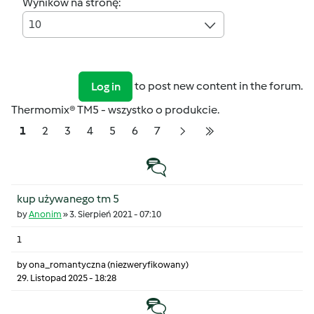
Wyników na stronę:
10
to post new content in the forum.
Log in
Thermomix® TM5 - wszystko o produkcie.
Pagination
Strona
Strona
Strona
Strona
Strona
Strona
Strona
1
2
3
4
5
6
7
Następna strona
Ostatnia strona
Temat zwyczajny
kup używanego tm 5
by
Anonim
»
3. Sierpień 2021 - 07:10
1
by
ona_romantyczna (niezweryfikowany)
29. Listopad 2025 - 18:28
Temat zwyczajny