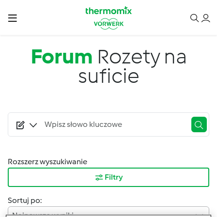
Przejdź do treści
Forum
Rozety na
suficie
Rozszerz wyszukiwanie
Filtry
Sortuj po:
Najnowsze wyniki