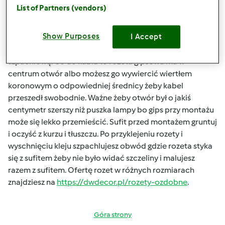
modelach bywa ryzykowny długoterminowo. Przy
List of Partners (vendors)
rozetach do 40-50 cm średnicy klej gipsowy nałożony na
całą powierzchnię styku z sufitem zazwyczaj wystarczy ale
Show Purposes
I Accept
przy większych warto dodatkowo zabezpieczyć wkrętami
przez rozetę wkręcanymi w sufit i maskowanymi masą
szpachlową. Co do kabla to rozeta gipsowa ma w
centrum otwór albo możesz go wywiercić wiertłem
koronowym o odpowiedniej średnicy żeby kabel
przeszedł swobodnie. Ważne żeby otwór był o jakiś
centymetr szerszy niż puszka lampy bo gips przy montażu
może się lekko przemieścić. Sufit przed montażem gruntuj
i oczyść z kurzu i tłuszczu. Po przyklejeniu rozety i
wyschnięciu kleju szpachlujesz obwód gdzie rozeta styka
się z sufitem żeby nie było widać szczeliny i malujesz
razem z sufitem. Ofertę rozet w różnych rozmiarach
znajdziesz na
https://dwdecor.pl/rozety-ozdobne
.
Góra strony