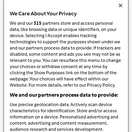
Wyników na stronę:
We Care About Your Privacy
10
We and our
315
partners store and access personal
data, like browsing data or unique identifiers, on your
device. Selecting I Accept enables tracking
technologies to support the purposes shown under we
and our partners process data to provide. If trackers are
Szybka odpowiedź
2 |
Ostatni wpis
disabled, some content and ads you see may not be as
relevant to you. You can resurface this menu to change
catr
Dołączył : 31.01.2025
your choices or withdraw consent at any time by
clicking the Show Purposes link on the bottom of the
webpage .Your choices will have effect within our
Website. For more details, refer to our Privacy Policy.
We and our partners process data to provide:
Use precise geolocation data. Actively scan device
characteristics for identification. Store and/or access
pon., 07/06/2026 - 09:57
#1
information on a device. Personalised advertising and
Montaż rozety gipsowej to trochę inna sprawa niż listwy
content, advertising and content measurement,
bo rozety są cięższe i montaż tylko na klej przy większych
audience research and services development.