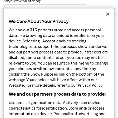
Wyników na stronę:
10
We Care About Your Privacy
We and our
313
partners store and access personal
Szybka odpowiedź
4 |
Ostatni wpis
data, like browsing data or unique identifiers, on your
device. Selecting I Accept enables tracking
Mixi
Dołączył : 08.11.2010
technologies to support the purposes shown under we
and our partners process data to provide. If trackers are
disabled, some content and ads you see may not be as
relevant to you. You can resurface this menu to change
your choices or withdraw consent at any time by
śr., 10/17/2018 - 06:56
#1
clicking the Show Purposes link on the bottom of the
webpage .Your choices will have effect within our
Witamy w naszym gronie
Website. For more details, refer to our Privacy Policy.
We and our partners process data to provide:
Góra strony
Use precise geolocation data. Actively scan device
characteristics for identification. Store and/or access
Zaloguj
lub
zarejestruj się
aby dodawać
information on a device. Personalised advertising and