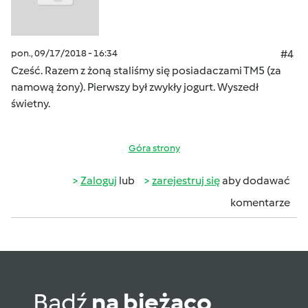
pon., 09/17/2018 - 16:34
#4
Cześć. Razem z żoną staliśmy się posiadaczami TM5 (za
namową żony). Pierwszy był zwykły jogurt. Wyszedł
świetny.
Góra strony
Zaloguj
lub
zarejestruj się
aby dodawać
komentarze
Bądź
na bieżąco