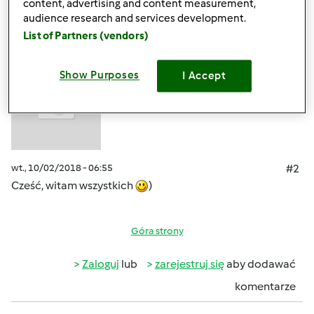
komentarze
content, advertising and content measurement,
audience research and services development.
Elwira7832
List of Partners (vendors)
(niezweryfikowany)
Show Purposes
I Accept
wt., 10/02/2018 - 06:55
#2
Cześć, witam wszystkich
)
Góra strony
Zaloguj
lub
zarejestruj się
aby dodawać
komentarze