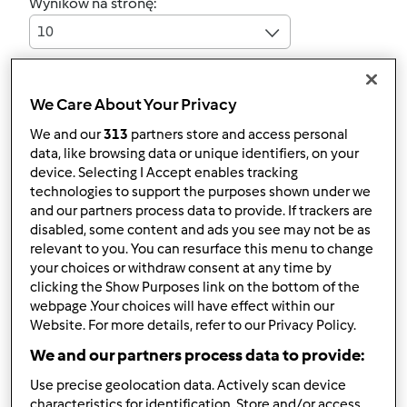
Wyników na stronę:
10
We Care About Your Privacy
to post new content in the forum.
Log in
We and our
313
partners store and access personal
data, like browsing data or unique identifiers, on your
Temat zwyczajny
device. Selecting I Accept enables tracking
technologies to support the purposes shown under we
Kubeczki do picia herbaty
and our partners process data to provide. If trackers are
by
Temre
»
29. Lipiec 2022 - 12:41
disabled, some content and ads you see may not be as
relevant to you. You can resurface this menu to change
4
your choices or withdraw consent at any time by
clicking the Show Purposes link on the bottom of the
by
webepej3
webpage .Your choices will have effect within our
28. Marzec 2025 - 07:09
Website. For more details, refer to our Privacy Policy.
Temat zwyczajny
We and our partners process data to provide:
Rekuperacja
Use precise geolocation data. Actively scan device
characteristics for identification. Store and/or access
by
zdrowitka
»
2. Wrzesień 2024 - 07:06