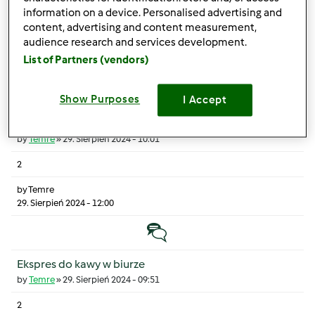
information on a device. Personalised advertising and
2
content, advertising and content measurement,
audience research and services development.
by
Temre
List of Partners (vendors)
2. Wrzesień 2024 - 08:46
Temat zwyczajny
Show Purposes
I Accept
Gdzie kupujecie ubrania z dobrych materiałów
by
Temre
»
29. Sierpień 2024 - 10:01
2
by
Temre
29. Sierpień 2024 - 12:00
Temat zwyczajny
Ekspres do kawy w biurze
by
Temre
»
29. Sierpień 2024 - 09:51
2