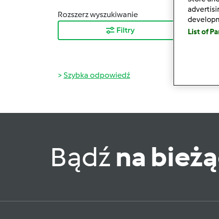
advertis
Rozszerz wyszukiwanie
Sortuj
develop
Filtry
Najn
List of P
Szybka odpowiedź
Bądź
na bież