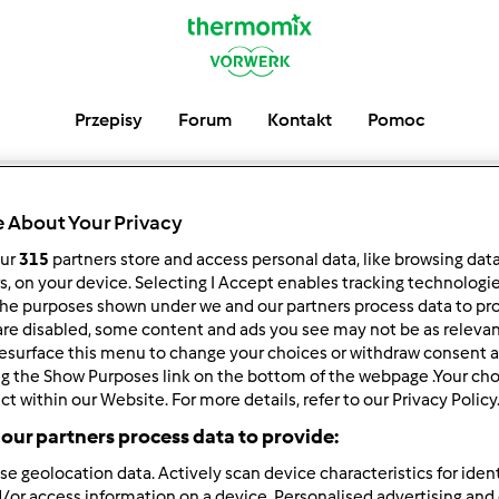
Przepisy
Forum
Kontakt
Pomoc
rum
propozycj
 About Your Privacy
our
315
partners store and access personal data, like browsing dat
rodzinowe me
rs, on your device. Selecting I Accept enables tracking technologi
he purposes shown under we and our partners process data to prov
are disabled, some content and ads you see may not be as relevan
esurface this menu to change your choices or withdraw consent a
ng the Show Purposes link on the bottom of the webpage .Your choi
ct within our Website. For more details, refer to our Privacy Policy
our partners process data to provide:
se geolocation data. Actively scan device characteristics for ident
/or access information on a device. Personalised advertising and