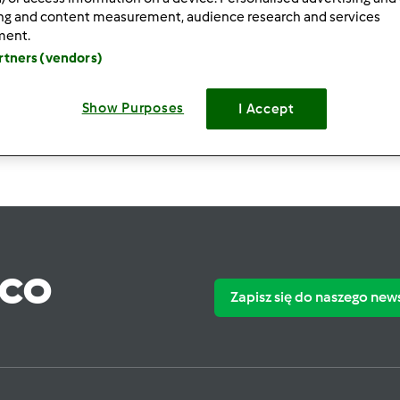
ing and content measurement, audience research and services
 po:
Wyników na stronę:
ment.
owsze wyniki
10
artners (vendors)
Show Purposes
I Accept
ąco
Zapisz się do naszego new