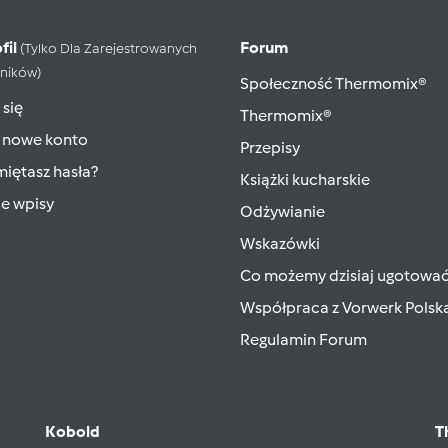
fil
Forum
(tylko Dla Zarejestrowanych
ników)
Społeczność Thermomix®
 się
Thermomix®
 nowe konto
Przepisy
iętasz hasła?
Książki kucharskie
ie wpisy
Odżywianie
Wskazówki
Co możemy dzisiaj ugotowa
Współpraca z Vorwerk Polsk
Regulamin Forum
Kobold
T