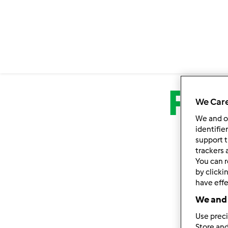
Przejdź do treści
Fo
We Care
We and 
u
identifie
support t
trackers 
You can r
by clicki
have effe
We and 
Use preci
Store and