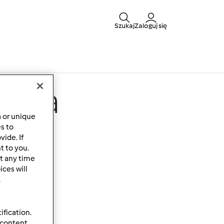
Szukaj
Zaloguj się
e na
a or unique
nu
es to
ide. If
t to you.
t any time
ces will
.
ification.
 content,