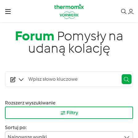
Przejdź do treści
Forum
Pomysły na
udaną kolację
Rozszerz wyszukiwanie
Filtry
Sortuj po:
Najnowsze wyniki