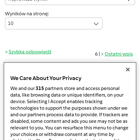
Wyników na stronę:
10
Szybka odpowiedź
6 |
Ostatni wpis
Barbara80
(niezweryfikowany)
We Care About Your Privacy
We and our
315
partners store and access personal
data, like browsing data or unique identifiers, on your
device. Selecting I Accept enables tracking
technologies to support the purposes shown under we
and our partners process data to provide. If trackers are
disabled, some content and ads you see may not be as
śr., 10/18/2017 - 11:48
#1
relevant to you. You can resurface this menu to change
U mnie na kolacje często chleb smażony w jajku. Kolację
your choices or withdraw consent at any time by