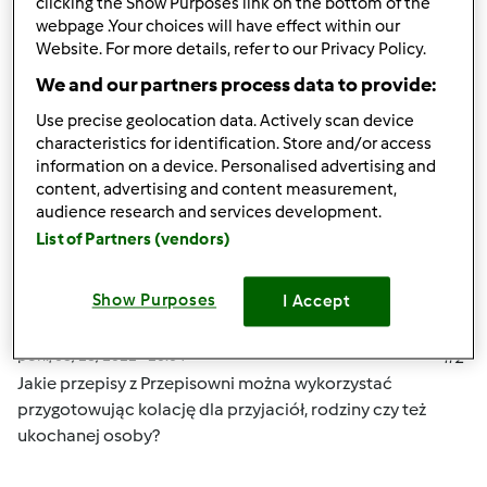
jadam zazwycaj koło 18, więc mogę sobie pozwolić na
clicking the Show Purposes link on the bottom of the
webpage .Your choices will have effect within our
odrobinę smażenia
Website. For more details, refer to our Privacy Policy.
We and our partners process data to provide:
Góra strony
Use precise geolocation data. Actively scan device
characteristics for identification. Store and/or access
Zaloguj
lub
zarejestruj się
aby dodawać
information on a device. Personalised advertising and
komentarze
content, advertising and content measurement,
audience research and services development.
Mixi
List of Partners (vendors)
Dołączył : 08.11.2010
Show Purposes
I Accept
pon., 05/16/2011 - 10:04
#2
Jakie przepisy z Przepisowni można wykorzystać
przygotowując kolację dla przyjaciół, rodziny czy też
ukochanej osoby?