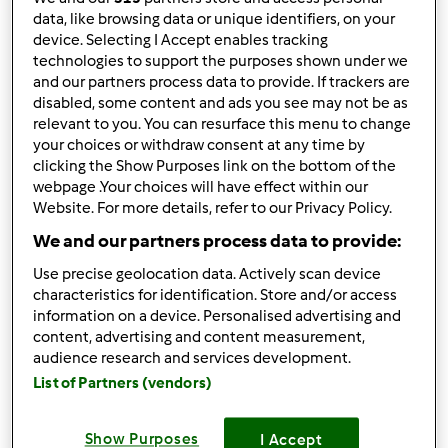
Wyników na stronę:
data, like browsing data or unique identifiers, on your
10
device. Selecting I Accept enables tracking
technologies to support the purposes shown under we
and our partners process data to provide. If trackers are
disabled, some content and ads you see may not be as
to post new content in the forum.
Log in
relevant to you. You can resurface this menu to change
your choices or withdraw consent at any time by
clicking the Show Purposes link on the bottom of the
Gorący temat
webpage .Your choices will have effect within our
Website. For more details, refer to our Privacy Policy.
Podwieczorek czy przekąska
We and our partners process data to provide:
by
Mixi
»
18. Maj 2011 - 14:01
Use precise geolocation data. Actively scan device
25
characteristics for identification. Store and/or access
information on a device. Personalised advertising and
by
Anonim
content, advertising and content measurement,
14. Listopad 2017 - 13:52
audience research and services development.
Temat zwyczajny
List of Partners (vendors)
Kawa
Show Purposes
I Accept
by
Anonim
»
16. Czerwiec 2014 - 21:43