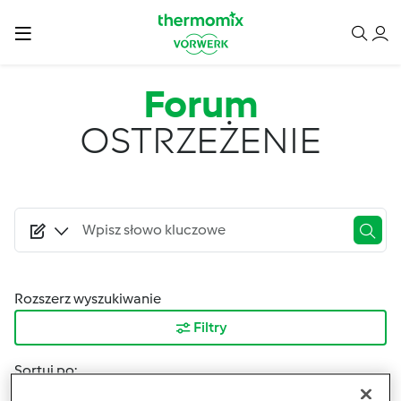
Przejdź do treści
Forum
OSTRZEŻENIE
Rozszerz wyszukiwanie
Filtry
Sortuj po:
Najnowsze wyniki