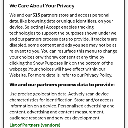
We Care About Your Privacy
Wyników na stronę:
We and our
315
partners store and access personal
10
data, like browsing data or unique identifiers, on your
device. Selecting I Accept enables tracking
technologies to support the purposes shown under we
and our partners process data to provide. If trackers are
disabled, some content and ads you see may not be as
Szybka odpowiedź
1 |
Ostatni wpis
relevant to you. You can resurface this menu to change
your choices or withdraw consent at any time by
Mixi
Dołączył : 08.11.2010
clicking the Show Purposes link on the bottom of the
webpage .Your choices will have effect within our
Website. For more details, refer to our Privacy Policy.
We and our partners process data to provide:
śr., 12/23/2015 - 15:00
#1
Use precise geolocation data. Actively scan device
Z uwagi na powtarzające się niedozwolone praktyki
characteristics for identification. Store and/or access
uprzejmie przypominamy:Firma Vorwerk Polska oferuje
information on a device. Personalised advertising and
sprzedaż akcesoriów, książek kucharskich, nośników
content, advertising and content measurement,
audience research and services development.
przepisów do urządzenia Thermomix ® w sklepie
List of Partners (vendors)
internetowym
VorwerkThermomix
®, którego strona