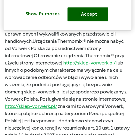
internetowa zarejestrowana jest pod
domeną
http://shop.vorwerk.pl/
.Sprzedaż urządzenia
Show Purposes
I Accept
Thermomix ® przez Vorwerk Polska odbywa się wyłącznie
na zasadach sprzedaży bezpośredniej przy udziale
uprawnionych i wykwalifikowanych przedstawicieli
handlowych.Urządzenia Thermomix ® nie można nabyć
od Vorwerk Polska za pośrednictwem strony
internetowej.Oferowanie urządzenia Thermomix ® przy
użyciu strony internetowej
http://sklep-vorwerk.pl/
lub
innych o podobnym charakterze ma wyłącznie na celu
wprowadzenie odbiorców w błąd i wywołanie u nich
wrażenia, że podmiot posługujący się bezprawnie
domeną
sklep-vorwerk.pl
jest gospodarczo powiązany z
Vorwerk Polska. Posługiwanie się na stronie internetowej
http://sklep-vorwerk.pl/
znakami towarowymi Vorwerk,
które są objęte ochroną na terytorium Rzeczpospolitej
Polskiej jest bezprawne i dodatkowo stanowi czyn
nieuczciwej konkurencji w rozumieniu art. 10 ust. 1 ustawy