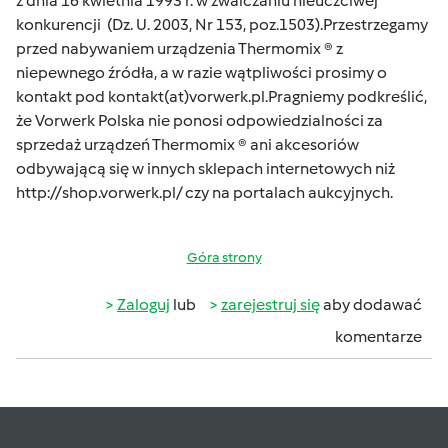
z dnia 16 kwietnia 1993 r. w zwalczaniu nieuczciwej
konkurencji (Dz. U. 2003, Nr 153, poz.1503).Przestrzegamy
przed nabywaniem urządzenia Thermomix ® z
niepewnego źródła, a w razie wątpliwości prosimy o
kontakt pod kontakt(at)vorwerk.pl.Pragniemy podkreślić,
że Vorwerk Polska nie ponosi odpowiedzialności za
sprzedaż urządzeń Thermomix ® ani akcesoriów
odbywającą się w innych sklepach internetowych niż
http://shop.vorwerk.pl/
czy na portalach aukcyjnych.
Góra strony
Zaloguj
lub
zarejestruj się
aby dodawać
komentarze