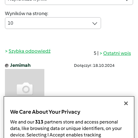
Wyników na stronę:
10
Szybka odpowiedź
5 |
Ostatni wpis
Jemimah
Dołączył : 18.10.2024
We Care About Your Privacy
śr., 05/28/2025 - 10:05
#1
We and our
313
partners store and access personal
Really engaging topics. Fully accessible to a huge treasure
data, like browsing data or unique identifiers, on your
trove of information. Exploit skills and develop creativity.
device. Selecting I Accept enables tracking