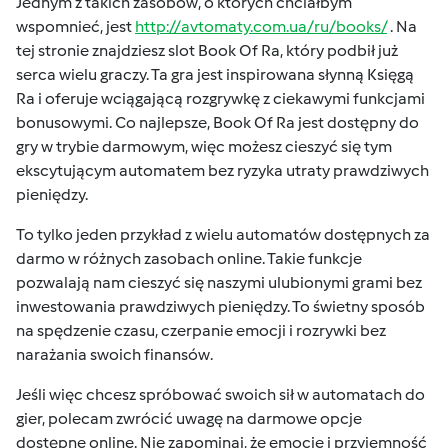
Jednym z takich zasobów, o których chciałbym
wspomnieć, jest
http://avtomaty.com.ua/ru/books/
. Na
tej stronie znajdziesz slot Book Of Ra, który podbił już
serca wielu graczy. Ta gra jest inspirowana słynną Księgą
Ra i oferuje wciągającą rozgrywkę z ciekawymi funkcjami
bonusowymi. Co najlepsze, Book Of Ra jest dostępny do
gry w trybie darmowym, więc możesz cieszyć się tym
ekscytującym automatem bez ryzyka utraty prawdziwych
pieniędzy.
To tylko jeden przykład z wielu automatów dostępnych za
darmo w różnych zasobach online. Takie funkcje
pozwalają nam cieszyć się naszymi ulubionymi grami bez
inwestowania prawdziwych pieniędzy. To świetny sposób
na spędzenie czasu, czerpanie emocji i rozrywki bez
narażania swoich finansów.
Jeśli więc chcesz spróbować swoich sił w automatach do
gier, polecam zwrócić uwagę na darmowe opcje
dostępne online. Nie zapominaj, że emocje i przyjemność