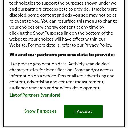
Enhance knowledge and experience. Follow each topic to
technologies to support the purposes shown under we
access
scratch games
and learn more about new and
and our partners process data to provide. If trackers are
unique innovations.
disabled, some content and ads you see may not be as
relevant to you. You can resurface this menu to change
your choices or withdraw consent at any time by
Góra strony
clicking the Show Purposes link on the bottom of the
webpage .Your choices will have effect within our
Website. For more details, refer to our Privacy Policy.
Zaloguj
lub
zarejestruj się
aby dodawać
We and our partners process data to provide:
komentarze
Use precise geolocation data. Actively scan device
Kasper62
Dołączył : 19.03.2025
characteristics for identification. Store and/or access
information on a device. Personalised advertising and
content, advertising and content measurement,
audience research and services development.
List of Partners (vendors)
Show Purposes
I Accept
czw., 03/20/2025 - 22:53
#2
Jeśli chodzi o hazard online, musisz być bardzo ostrożny.