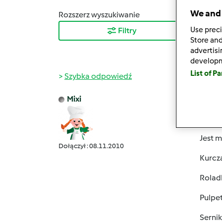
We and 
Rozszerz wyszukiwanie
Sortuj
Use preci
Filtry
Najn
Store and
advertis
develop
List of P
Szybka odpowiedź
Mixi
pt., 06
Witam
Jest m
Dołączył : 08.11.2010
Kurcz
Roladk
Pulpet
Sernik