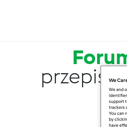
Przejdź do treści
Foru
przepisy 
We Care
We and 
identifie
support t
trackers 
You can r
by clicki
have effe