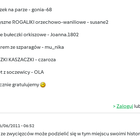
zek na parze - gonia-68
yszne ROGALIKI orzechowo-waniliowe - susane2
e bułeczki orkiszowe - Joanna.1802
krem ze szparagów - mu_nika
ZKI KASZACZKI - czaroza
t z soczewicy - OLA
cznie gratulujemy
Zaloguj
lu
06/06/2011 - 06:52
 ze zwycięzców może podzielić się w tym miejscu swoimi histo