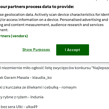
our partners process data to provide:
 po:
Wyników na stronę:
se geolocation data. Actively scan device characteristics for ident
owsze wyniki
10
/or access information on a device. Personalised advertising and
ing and content measurement, audience research and services
ment.
artners (vendors)
Show Purposes
I Accept
/03/2011 - 09:19
,
i niezmiernie miło ogłosić listę zwycięzców konkursu "Najlepsz
ak Garam Masala - klaudia_ko
i z kurczaka ze śliwkami i cebulką - romaym
y rybne z ryżem - Indunia
 bez sera Ulki - ulka49