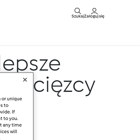
Szukaj
Zaloguj się
lepsze
 zwycięzcy
a or unique
es to
ide. If
t to you.
t any time
ces will
.