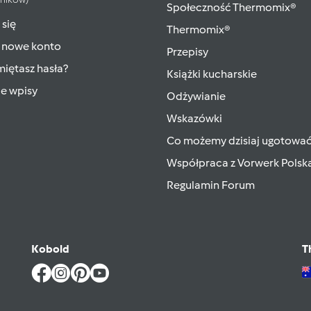
Społeczność Thermomix®
 się
Thermomix®
 nowe konto
Przepisy
iętasz hasła?
Książki kucharskie
ie wpisy
Odżywianie
Wskazówki
Co możemy dzisiaj ugotowa
Współpraca z Vorwerk Polsk
Regulamin Forum
Kobold
T