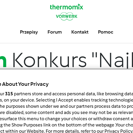
Przepisy
Forum
Kontakt
Pomoc
m
Konkurs "Naj
Przepisowni" -
 About Your Privacy
our
315
partners store and access personal data, like browsing dat
rs, on your device. Selecting I Accept enables tracking technologi
he purposes shown under we and our partners process data to prov
are disabled, some content and ads you see may not be as relevan
esurface this menu to change your choices or withdraw consent a
ng the Show Purposes link on the bottom of the webpage .Your choi
ct within our Website. For more details, refer to our Privacy Policy