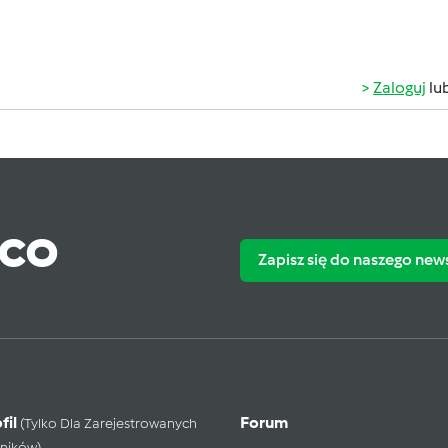
Zaloguj
lu
ąco
Zapisz się do naszego new
fil
Forum
(tylko Dla Zarejestrowanych
ników)