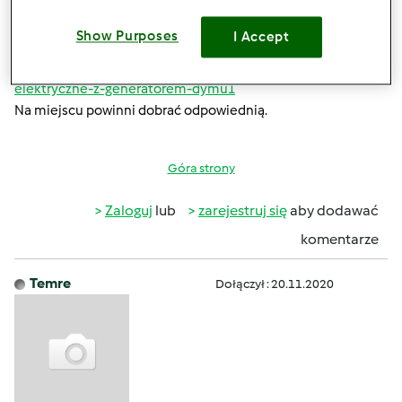
Musisz przemyśleć, bo jak zaczniesz to złapiesz bakcyla i nie
przestaniesz. Ta zabawa jest długotrwała.
Show Purposes
I Accept
Od siebie polecam zastanowić się nad wędzarnią:
https://pietrzykwedzarnie.eu/kategorie/wedzarnie-
elektryczne-z-generatorem-dymu1
Na miejscu powinni dobrać odpowiednią.
Góra strony
Zaloguj
lub
zarejestruj się
aby dodawać
komentarze
Temre
Dołączył : 20.11.2020