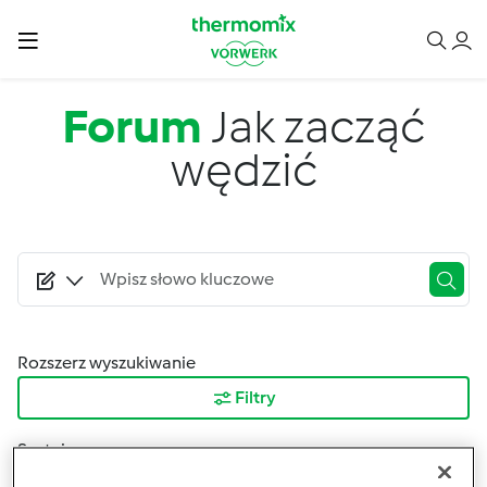
Przejdź do treści
Forum
Jak zacząć
wędzić
Rozszerz wyszukiwanie
Filtry
Sortuj po:
Najnowsze wyniki