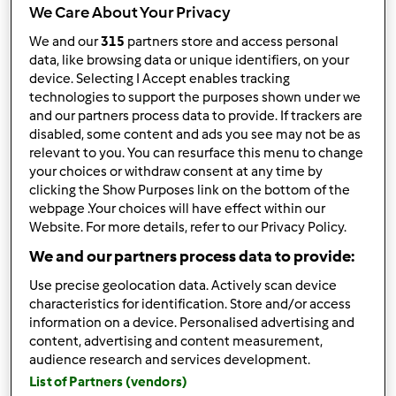
We Care About Your Privacy
Wyników na stronę:
We and our
315
partners store and access personal
data, like browsing data or unique identifiers, on your
10
device. Selecting I Accept enables tracking
technologies to support the purposes shown under we
and our partners process data to provide. If trackers are
disabled, some content and ads you see may not be as
Szybka odpowiedź
2 |
Ostatni wpis
relevant to you. You can resurface this menu to change
your choices or withdraw consent at any time by
zdrowitka
Dołączył : 15.05.2017
clicking the Show Purposes link on the bottom of the
webpage .Your choices will have effect within our
Website. For more details, refer to our Privacy Policy.
We and our partners process data to provide:
Use precise geolocation data. Actively scan device
characteristics for identification. Store and/or access
information on a device. Personalised advertising and
wt., 01/28/2025 - 11:26
#1
content, advertising and content measurement,
Mam pytanie do ciebie. Czy w ogóle coś robiłaś z wędlin. Czy
audience research and services development.
jest to zapęd chwilowy czy chcesz zacząć robić na dłużej.
List of Partners (vendors)