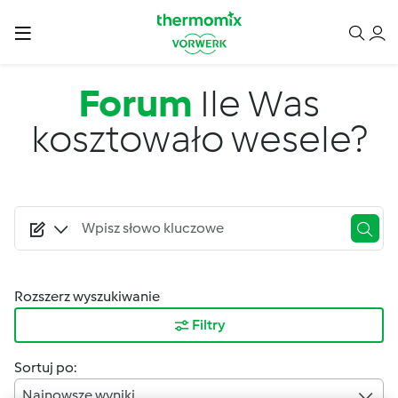
Przejdź do treści
Forum
Ile Was
kosztowało wesele?
Rozszerz wyszukiwanie
Filtry
Sortuj po:
Najnowsze wyniki