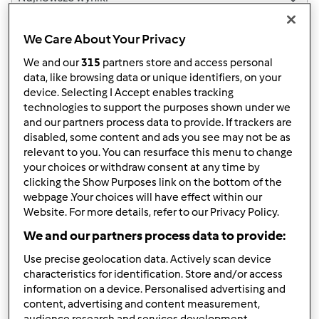
Wyników na stronę:
We Care About Your Privacy
10
We and our
315
partners store and access personal
data, like browsing data or unique identifiers, on your
device. Selecting I Accept enables tracking
technologies to support the purposes shown under we
Szybka odpowiedź
2 |
Ostatni wpis
and our partners process data to provide. If trackers are
disabled, some content and ads you see may not be as
zdrowitka
Dołączył : 15.05.2017
relevant to you. You can resurface this menu to change
your choices or withdraw consent at any time by
clicking the Show Purposes link on the bottom of the
webpage .Your choices will have effect within our
Website. For more details, refer to our Privacy Policy.
We and our partners process data to provide:
Use precise geolocation data. Actively scan device
śr., 02/04/2026 - 12:49
#1
characteristics for identification. Store and/or access
Robiliśmy takie małe przyjęcie na 30 osób we wrześniu
information on a device. Personalised advertising and
tego roku. W restauracji obiad z 2 dań plus jeszcze 2 dania
content, advertising and content measurement,