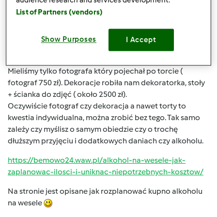
audience research and services development.
gorące bo mieliśmy rezerwację do północy. Za salę, w tym
List of Partners (vendors)
ciasta i przystawki które wybraliśmy zapłaciliśmy 6500 zł,
tort we własnym zakresie zamawialiśmy- 700 zł, alkohol i
napoje kupowaliśmy we własnym zakresie- około 3000 zł,
Show Purposes
I Accept
napojów i alkoholu dużo nam zostało.
Nie mieliśmy DJ ani zespołu, muzyka leciała z laptopa.
Mieliśmy tylko fotografa który pojechał po torcie (
fotograf 750 zł). Dekoracje robiła nam dekoratorka, stoły
+ ścianka do zdjęć ( około 2500 zł).
Oczywiście fotograf czy dekoracja a nawet torty to
kwestia indywidualna, można zrobić bez tego. Tak samo
zależy czy myślisz o samym obiedzie czy o trochę
dłuższym przyjęciu i dodatkowych daniach czy alkoholu.
https://bemowo24.waw.pl/alkohol-na-wesele-jak-
zaplanowac-ilosci-i-uniknac-niepotrzebnych-kosztow/
Na stronie jest opisane jak rozplanować kupno alkoholu
na wesele