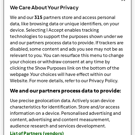
We Care About Your Privacy
Wyników na stronę:
We and our
315
partners store and access personal
10
data, like browsing data or unique identifiers, on your
device. Selecting I Accept enables tracking
technologies to support the purposes shown under we
and our partners process data to provide. If trackers are
disabled, some content and ads you see may not be as
Szybka odpowiedź
2 |
Ostatni wpis
relevant to you. You can resurface this menu to change
your choices or withdraw consent at any time by
catr
Dołączył : 31.01.2025
clicking the Show Purposes link on the bottom of the
webpage .Your choices will have effect within our
Website. For more details, refer to our Privacy Policy.
We and our partners process data to provide:
Use precise geolocation data. Actively scan device
characteristics for identification. Store and/or access
information on a device. Personalised advertising and
czw., 02/20/2025 - 13:09
#1
content, advertising and content measurement,
Hej! Hipnoza regresyjna online działa na podobnej
audience research and services development.
zasadzie jak na żywo, ale trzeba mieć świadomość, że
List of Partners (vendors)