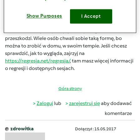
kontakt jest trochę inny. Dużo zależy od tego, jak bardzo
jesteś w stanie się skupić i wejść w stan głębokiego relaksu
bez fizycznej obecności hipnotyzera. Bezpieczeństwo?
Show Purposes
I Accept
Raczej nie ma ryzyka, ale ważne, żebyś czuł się
komfortowo i był w spokojnym miejscu, gdzie nikt Ci nie
przeszkodzi. Wiele osób chwali sobie taką formę, bo
można to zrobić w domu, w swoim tempie. Jeśli chcesz
sprawdzić, jak to wygląda, zajrzyj na
https://regresja.net/regresja/
, tam masz więcej informacji
o regresji i dostępnych sesjach.
Góra strony
Zaloguj
lub
zarejestruj się
aby dodawać
komentarze
zdrowitka
Dołączył : 15.05.2017