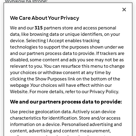
Wyników na stronę:
10
We Care About Your Privacy
We and our
315
partners store and access personal
data, like browsing data or unique identifiers, on your
Szybka odpowiedź
3 |
Ostatni wpis
device. Selecting I Accept enables tracking
technologies to support the purposes shown under we
jagodzianka
and our partners process data to provide. If trackers are
(niezweryfikowany)
disabled, some content and ads you see may not be as
relevant to you. You can resurface this menu to change
your choices or withdraw consent at any time by
clicking the Show Purposes link on the bottom of the
webpage .Your choices will have effect within our
Website. For more details, refer to our Privacy Policy.
We and our partners process data to provide:
pt., 11/01/2013 - 20:20
#1
Use precise geolocation data. Actively scan device
Proszę ktoś może zna przepisy na potrawy z dyni ? Proszę
characteristics for identification. Store and/or access
o możliwie szybką odpowiedź.Został mi miąż z dyni nie
information on a device. Personalised advertising and
content, advertising and content measurement,
wiem co z nim zrobić Pozdrowienia dla wszystkich