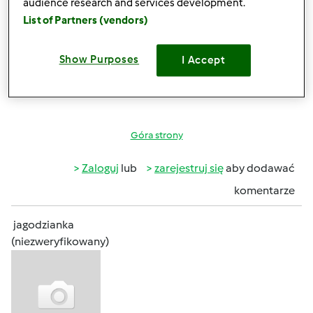
audience research and services development.
.Krystyna
List of Partners (vendors)
Show Purposes
I Accept
Góra strony
Zaloguj
lub
zarejestruj się
aby dodawać
komentarze
jagodzianka
(niezweryfikowany)