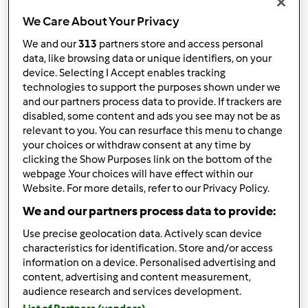
Sortuj po:
We Care About Your Privacy
Najnowsze wyniki
We and our
313
partners store and access personal
Wyników na stronę:
data, like browsing data or unique identifiers, on your
device. Selecting I Accept enables tracking
10
technologies to support the purposes shown under we
and our partners process data to provide. If trackers are
disabled, some content and ads you see may not be as
relevant to you. You can resurface this menu to change
Szybka odpowiedź
your choices or withdraw consent at any time by
2 |
Ostatni wpis
clicking the Show Purposes link on the bottom of the
Temre
Dołączył : 20.11.2020
webpage .Your choices will have effect within our
Website. For more details, refer to our Privacy Policy.
We and our partners process data to provide:
Use precise geolocation data. Actively scan device
characteristics for identification. Store and/or access
information on a device. Personalised advertising and
content, advertising and content measurement,
sob., 03/29/2025 - 06:12
#1
audience research and services development.
Zdecydowanie nie ograniczaj się tylko do mięsa.