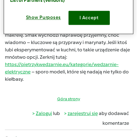
List of Partners (vendors)
Wędzarnie elektryczne dają spore pole do popisu. Ja
robiłem sery, tofu, warzywa – wszystko łapie aromat
Show Purposes
I Accept
dymu, tylko trzeba dobrze dobrać czas i temperaturę.
Rybę też warto spróbować, zwłaszcza łososia albo
makrelę. Smak wychodzi naprawdę przyjemny, choć
wiadomo – kluczowe są przyprawy i marynaty. Jeśli ktoś
lubi eksperymentować w kuchni, to takie urządzenie daje
mnóstwo opcji. Zerknij tutaj:
https://pietrzykwedzarnie.eu/kategorie/wedzarnie-
elektryczne
– sporo modeli, które się nadają nie tylko do
kiełbasy.
Góra strony
Zaloguj
lub
zarejestruj się
aby dodawać
komentarze