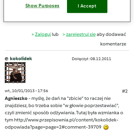
cholesterol
Show Purposes
I Accept
Góra strony
Zaloguj
lub
zarejestruj się
aby dodawać
komentarze
kokolidek
Dołączył : 08.12.2011
wt., 10/01/2013 - 17:56
#2
Agnieszko
- myślę, że dań na "zbicie" to raczej nie
znajdziesz, bo trzeba sobie "w głowie poprzestawiać",
czyli zmienić sposób odżywiania. Tutaj była wzmianka o
tym
http://www.przepisownia.pl/content/kokolidek-
odpowiada?page=page=2#comment-39709