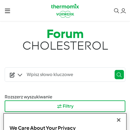
Przejdź do treści
Forum
CHOLESTEROL
Rozszerz wyszukiwanie
Filtry
Sortuj po:
We Care About Your Privacy
Najnowsze wyniki