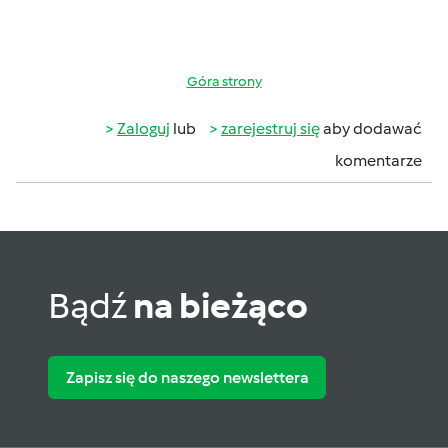
Góra strony
Zaloguj
lub
zarejestruj się
aby dodawać
komentarze
Bądź
na bieżąco
Zapisz się do naszego newslettera