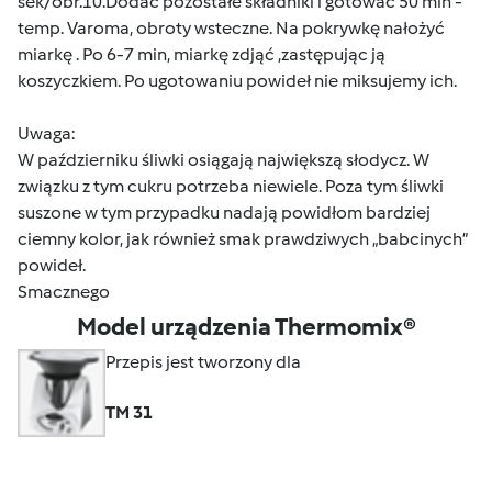
sek/obr.10.Dodać pozostałe składniki i gotować 50 min -
temp. Varoma, obroty wsteczne. Na pokrywkę nałożyć
miarkę . Po 6-7 min, miarkę zdjąć ,zastępując ją
koszyczkiem. Po ugotowaniu powideł nie miksujemy ich.
Uwaga:
W październiku śliwki osiągają największą słodycz. W
związku z tym cukru potrzeba niewiele. Poza tym śliwki
suszone w tym przypadku nadają powidłom bardziej
ciemny kolor, jak również smak prawdziwych „babcinych”
powideł.
Smacznego
Model urządzenia Thermomix®
Przepis jest tworzony dla
TM 31