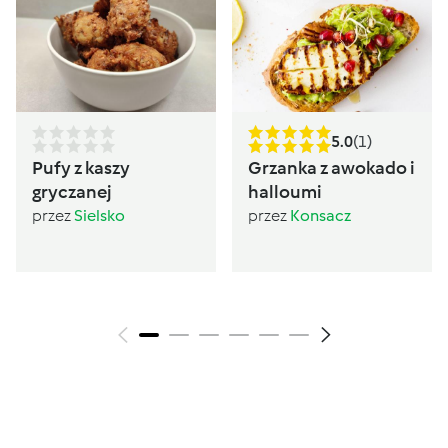
5.0
(1)
Pufy z kaszy
Grzanka z awokado i
gryczanej
halloumi
przez
Sielsko
przez
Konsacz