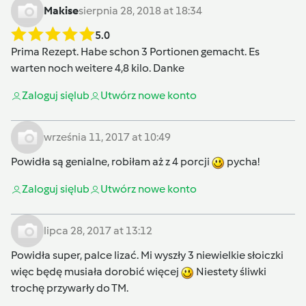
Makise
sierpnia 28, 2018 at 18:34
5.0
Prima Rezept. Habe schon 3 Portionen gemacht. Es
warten noch weitere 4,8 kilo. Danke
Zaloguj się
lub
Utwórz nowe konto
września 11, 2017 at 10:49
Powidła są genialne, robiłam aż z 4 porcji
pycha!
Zaloguj się
lub
Utwórz nowe konto
lipca 28, 2017 at 13:12
Powidła super, palce lizać. Mi wyszły 3 niewielkie słoiczki
więc będę musiała dorobić więcej
Niestety śliwki
trochę przywarły do TM.