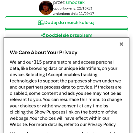
przez
smoczek
opublikowany: 22/10/13
zmieniono dnia: 11/09/17
Dodaj do moich kolekcji
podziel się przepisem
Stwórz wariant
We Care About Your Privacy
We and our
315
partners store and access personal
data, like browsing data or unique identifiers, on your
device. Selecting I Accept enables tracking
technologies to support the purposes shown under we
Składniki
and our partners process data to provide. If trackers are
disabled, some content and ads you see may not be as
1200g śliwek (waga po usunięciu pestek),100 g
relevant to you. You can resurface this menu to change
śliwek suszonych, 50-100g cukru.
your choices or withdraw consent at any time by
1200g śliwek (waga po usunięciu pestek),100 g
clicking the Show Purposes link on the bottom of the
webpage .Your choices will have effect within our
śliwek suszonych, 50-100g cukru.
Website. For more details, refer to our Privacy Policy.
Lista zakupów