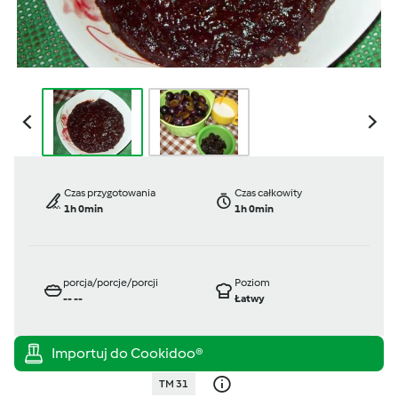
Czas przygotowania
Czas całkowity
1h 0min
1h 0min
porcja/porcje/porcji
Poziom
--
--
Łatwy
TM 31