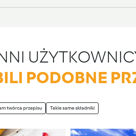
INNI UŻYTKOWNIC
ILI PODOBNE PR
am twórca przepisu
Takie same składniki