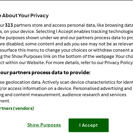
Czas całkowity
1h 15min
 About Your Privacy
our
313
partners store and access personal data, like browsing dat
rs, on your device. Selecting I Accept enables tracking technologi
porcja/porcje/porcji
he purposes shown under we and our partners process data to prov
--
--
are disabled, some content and ads you see may not be as relevan
esurface this menu to change your choices or withdraw consent a
ng the Show Purposes link on the bottom of the webpage .Your choi
ct within our Website. For more details, refer to our Privacy Policy
Poziom
--
our partners process data to provide:
se geolocation data. Actively scan device characteristics for ident
/or access information on a device. Personalised advertising and
ing and content measurement, audience research and services
ment.
artners (vendors)
Show Purposes
I Accept