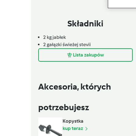
Składniki
2 kg
jabłek
2 gałązki
świeżej stevii
Lista zakupów
Akcesoria, których
potrzebujesz
Kopystka
kup teraz