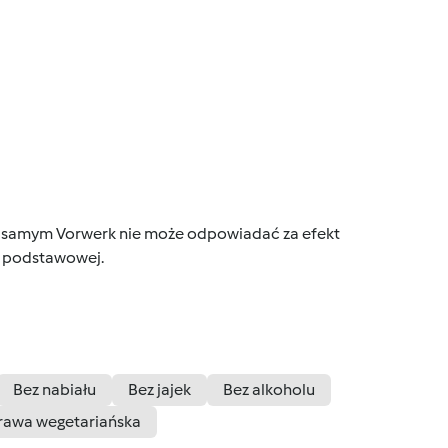
tym samym Vorwerk nie może odpowiadać za efekt
ce podstawowej.
Bez nabiału
Bez jajek
Bez alkoholu
rawa wegetariańska