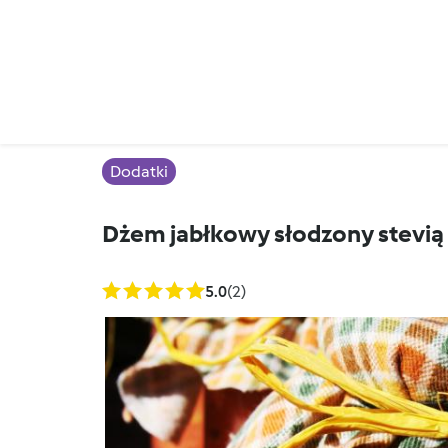
Dodatki
Dżem jabłkowy słodzony stevią 
5.0
(2)