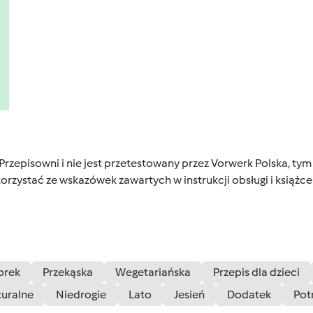
 Przepisowni i nie jest przetestowany przez Vorwerk Polska, 
orzystać ze wskazówek zawartych w instrukcji obsługi i książ
orek
Przekąska
Wegetariańska
Przepis dla dzieci
uralne
Niedrogie
Lato
Jesień
Dodatek
Pot