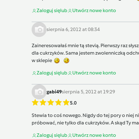
Zaloguj się
lub
Utwórz nowe konto
sierpnia 6, 2012 at 08:34
Zaineresowałaś mnie tą stevią. Pierwszy raz sły
dla cukrzyków. Sama jestem zwolenniczką odchu
w sklepie
Zaloguj się
lub
Utwórz nowe konto
gabi49
sierpnia 5, 2012 at 19:29
5.0
Stewia to coś nowego. Nigdy do tej pory o niej n
próbować, nie tylko dla cukrzyków. A skąd Ty masz
Zaloguj się
lub
Utwórz nowe konto