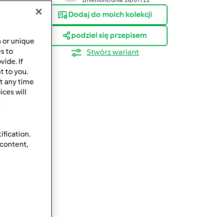
Dodaj do moich kolekcji
podziel się przepisem
a or unique
es to
Stwórz wariant
ide. If
t to you.
t any time
ces will
.
ification.
 content,