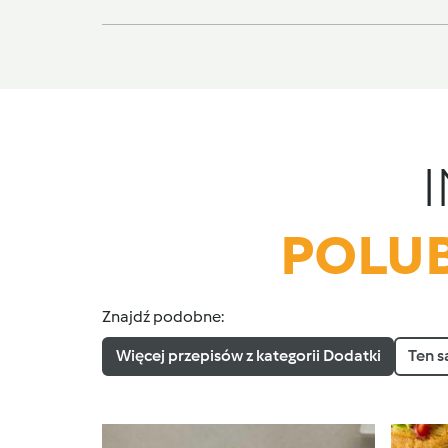
POLUB
Znajdź podobne:
Więcej przepisów z kategorii Dodatki
Ten s