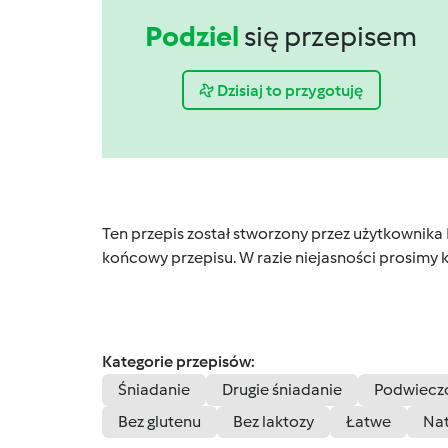
Podziel
się przepisem
Dzisiaj to przygotuję
Ten przepis został stworzony przez użytkownika
końcowy przepisu. W razie niejasności prosimy k
Kategorie przepisów:
Śniadanie
Drugie śniadanie
Podwiecz
Bez glutenu
Bez laktozy
Łatwe
Nat