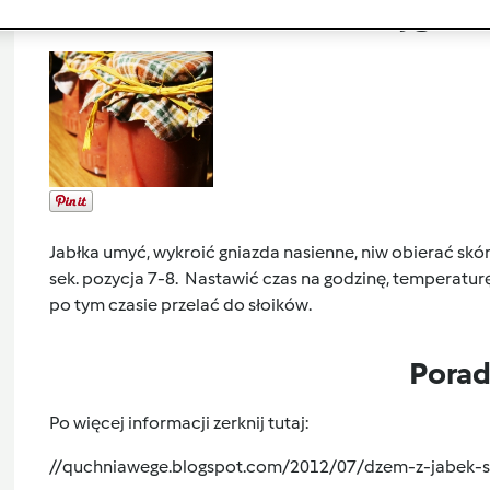
Przygoto
Jabłka umyć, wykroić gniazda nasienne, niw obierać skór
sek. pozycja 7-8.
Nastawić czas na godzinę, temperaturę 
po tym czasie przelać do słoików.
Pora
Po więcej informacji zerknij tutaj:
//quchniawege.blogspot.com/2012/07/dzem-z-jabek-s