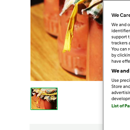
We Care
We and 
identifie
support t
trackers 
You can r
by clicki
have effe
We and 
Use preci
Store and
advertis
develop
List of P