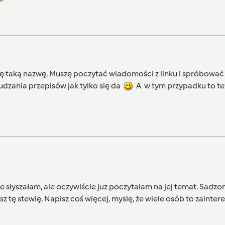
szę taką nazwę. Muszę poczytać wiadomości z linku i spróbować 
dzania przepisów jak tylko się da
A w tym przypadku to też
ie słyszałam, ale oczywiście juz poczytałam na jej temat. Sadzo
 tę stewię. Napisz coś więcej, myslę, że wiele osób to zaintere