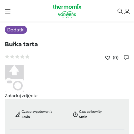
Dodatki
Bułka tarta
(0)
Załaduj zdjęcie
Czas przygotowania
Czas całkowity
5min
5min