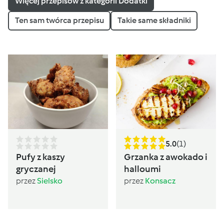
Więcej przepisów z kategorii Dodatki
Ten sam twórca przepisu
Takie same składniki
5.0
(1)
Pufy z kaszy
Grzanka z awokado i
gryczanej
halloumi
przez
Sielsko
przez
Konsacz