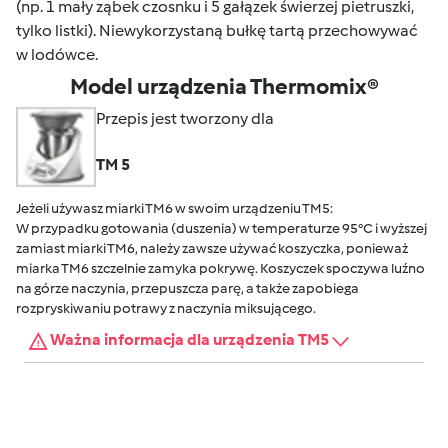
(np. 1 mały ząbek czosnku i 5 gałązek świerzej pietruszki,
tylko listki). Niewykorzystaną bułkę tartą przechowywać
w lodówce.
Model urządzenia Thermomix®
Przepis jest tworzony dla
TM 5
Jeżeli używasz miarki TM6 w swoim urządzeniu TM5:
W przypadku gotowania (duszenia) w temperaturze 95°C i wyższej
zamiast miarki TM6, należy zawsze używać koszyczka, ponieważ
miarka TM6 szczelnie zamyka pokrywę. Koszyczek spoczywa luźno
na górze naczynia, przepuszcza parę, a także zapobiega
rozpryskiwaniu potrawy z naczynia miksującego.
Ważna informacja dla urządzenia TM5