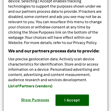
Składniki
device. Selecting I Accept enables tracking
technologies to support the purposes shown under we
Bułka tarta
and our partners process data to provide. If trackers are
disabled, some content and ads you see may not be as
100
gramy
chleba,
świerzego lub czerstwego,
relevant to you. You can resurface this menu to change
pokrojonego na kawałki (3 cm)
your choices or withdraw consent at any time by
clicking the Show Purposes link on the bottom of the
Lista zakupów
webpage .Your choices will have effect within our
Website. For more details, refer to our Privacy Policy.
We and our partners process data to provide:
Use precise geolocation data. Actively scan device
characteristics for identification. Store and/or access
information on a device. Personalised advertising and
content, advertising and content measurement,
audience research and services development.
List of Partners (vendors)
Show Purposes
I Accept