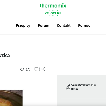
Przepisy
Forum
Kontakt
Pomoc
czka
(13)
(7)
Czas przygotowania
0min