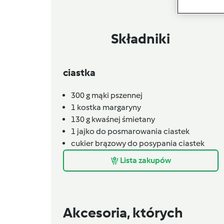
Składniki
ciastka
300 g mąki pszennej
1
kostka margaryny
130
g kwaśnej śmietany
1
jajko do posmarowania ciastek
cukier brązowy do posypania ciastek
Lista zakupów
Akcesoria, których