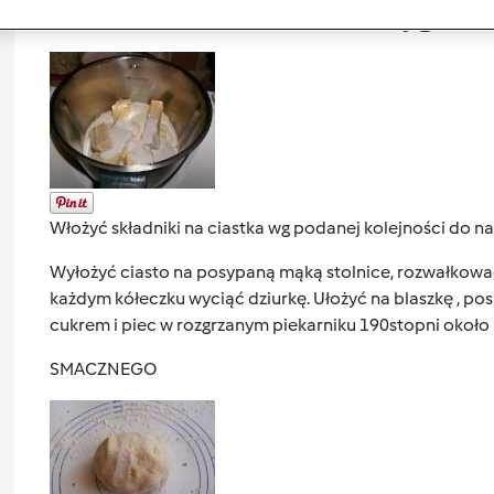
Przygoto
Włożyć składniki na ciastka wg podanej kolejności do na
Wyłożyć ciasto na posypaną mąką stolnice, rozwałkować
każdym kółeczku wyciąć dziurkę. Ułożyć na blaszkę , p
cukrem i piec w rozgrzanym piekarniku 190stopni około
SMACZNEGO