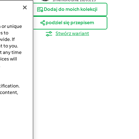
Dodaj do moich kolekcji
podziel się przepisem
a or unique
es to
Stwórz wariant
ide. If
t to you.
t any time
ces will
.
ification.
 content,