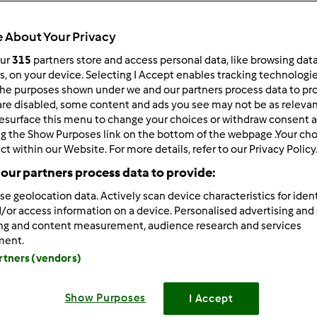
Czas całkowity
0min
 About Your Privacy
our
315
partners store and access personal data, like browsing dat
rs, on your device. Selecting I Accept enables tracking technologi
porcja/porcje/porcji
he purposes shown under we and our partners process data to prov
--
--
are disabled, some content and ads you see may not be as relevan
esurface this menu to change your choices or withdraw consent a
ng the Show Purposes link on the bottom of the webpage .Your choi
ct within our Website. For more details, refer to our Privacy Policy
Poziom
--
our partners process data to provide:
se geolocation data. Actively scan device characteristics for ident
/or access information on a device. Personalised advertising and
ing and content measurement, audience research and services
ment.
artners (vendors)
Show Purposes
I Accept