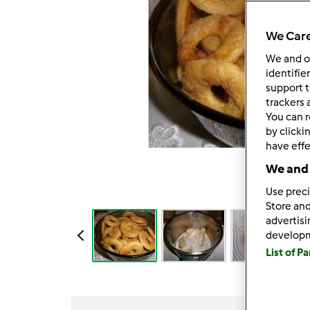
We Care
We and 
identifie
support t
trackers 
You can r
by clicki
have effe
We and 
Use preci
Store and
advertis
develop
List of P