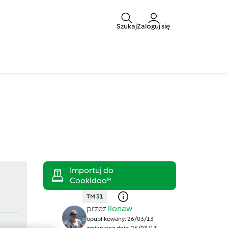
Szukaj
Zaloguj się
TM 31
przez
ilonaw
opublikowany: 26/03/13
zmieniono dnia: 26/03/13