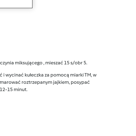
wanie
czynia miksującego , mieszać 15 s/obr 5.
 i wycinać kułeczka za pomocą miarki TM, w
osmarować roztrzepanym jajkiem, posypać
 12-15 minut.