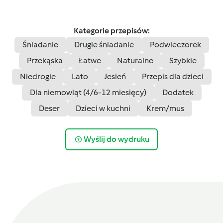
Kategorie przepisów:
Śniadanie
Drugie śniadanie
Podwieczorek
Przekąska
Łatwe
Naturalne
Szybkie
Niedrogie
Lato
Jesień
Przepis dla dzieci
Dla niemowląt (4/6-12 miesięcy)
Dodatek
Deser
Dzieci w kuchni
Krem/mus
Wyślij do wydruku