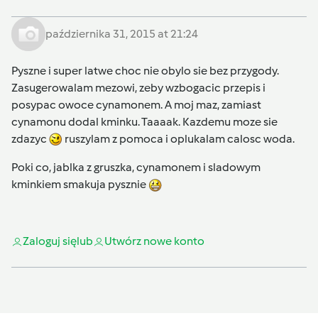
października 31, 2015 at 21:24
Pyszne i super latwe choc nie obylo sie bez przygody.
Zasugerowalam mezowi, zeby wzbogacic przepis i
posypac owoce cynamonem. A moj maz, zamiast
cynamonu dodal kminku. Taaaak. Kazdemu moze sie
zdazyc
ruszylam z pomoca i oplukalam calosc woda.
Poki co, jablka z gruszka, cynamonem i sladowym
kminkiem smakuja pysznie
Zaloguj się
lub
Utwórz nowe konto