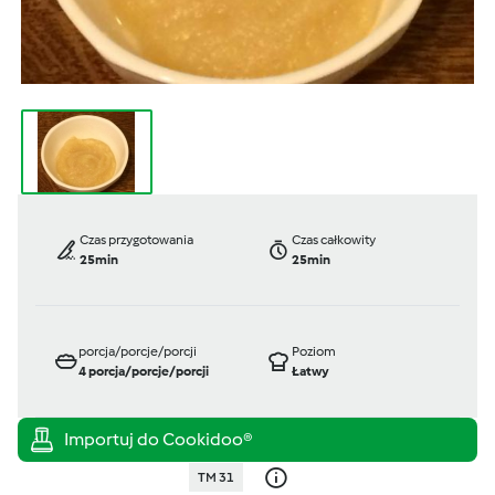
Czas przygotowania
Czas całkowity
25min
25min
porcja/porcje/porcji
Poziom
4
porcja/porcje/porcji
Łatwy
TM 31