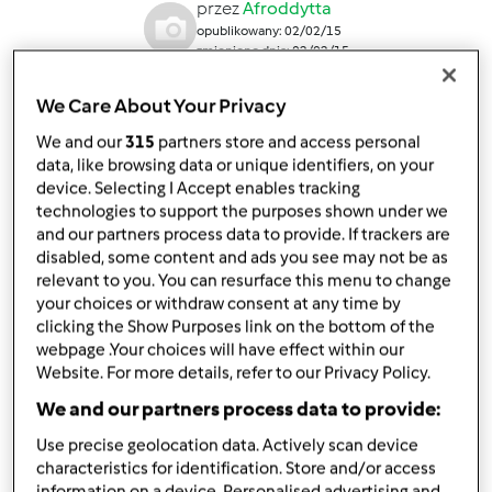
przez
Afroddytta
opublikowany: 02/02/15
zmieniono dnia: 02/02/15
Dodaj do moich kolekcji
We Care About Your Privacy
podziel się przepisem
We and our
315
partners store and access personal
data, like browsing data or unique identifiers, on your
device. Selecting I Accept enables tracking
technologies to support the purposes shown under we
and our partners process data to provide. If trackers are
disabled, some content and ads you see may not be as
relevant to you. You can resurface this menu to change
Składniki
your choices or withdraw consent at any time by
clicking the Show Purposes link on the bottom of the
mus
webpage .Your choices will have effect within our
Website. For more details, refer to our Privacy Policy.
3-4
jabłka,
obrane, pokrojone w ćwiartki lub
ósemki
We and our partners process data to provide:
1
gruszka,
pokrojona jw.
Use precise geolocation data. Actively scan device
Lista zakupów
characteristics for identification. Store and/or access
information on a device. Personalised advertising and