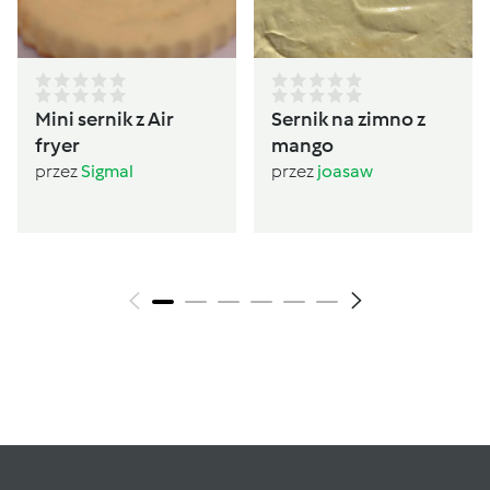
Mini sernik z Air
Sernik na zimno z
fryer
mango
przez
Sigmal
przez
joasaw