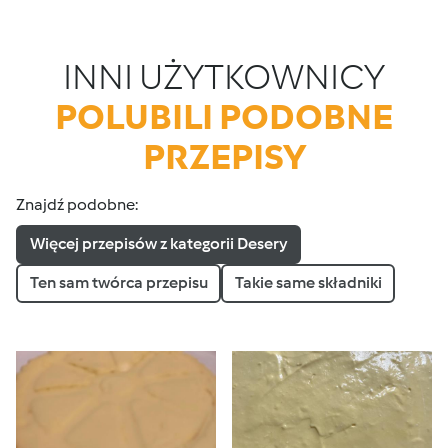
INNI UŻYTKOWNICY
POLUBILI PODOBNE
PRZEPISY
Znajdź podobne:
Więcej przepisów z kategorii Desery
Ten sam twórca przepisu
Takie same składniki