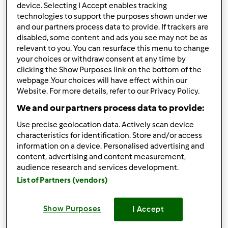
device. Selecting I Accept enables tracking
technologies to support the purposes shown under we
and our partners process data to provide. If trackers are
Sprawdź nasz sklep internetowy! Oferujemy szeroki
disabled, some content and ads you see may not be as
wybór oryginalnych produktów, które sprawią, że Twoje
relevant to you. You can resurface this menu to change
gotowanie stanie się jeszcze bardziej przyjemne i
your choices or withdraw consent at any time by
efektywne.
clicking the Show Purposes link on the bottom of the
webpage .Your choices will have effect within our
Website. For more details, refer to our Privacy Policy.
W naszym sklepie znajdziesz:
We and our partners process data to provide:
Oryginalne foremki na ciasta, które pozwolą Ci
stworzyć wyjątkowe wypieki, zachwycające nie tylko
Use precise geolocation data. Actively scan device
smakiem, ale i wyglądem.
characteristics for identification. Store and/or access
Podstawki pod urządzenie Thermomix®, które pomogą
information on a device. Personalised advertising and
content, advertising and content measurement,
Ci przesuwać TM po blacie.
audience research and services development.
Woskowijki, które są naturalną alternatywą dla
List of Partners (vendors)
torebek śniadaniowych, folii aluminiowej oraz
plastikowych opakowań.
Naczynie termiczne - idealne do serwowania zarówno
Show Purposes
I Accept
ciepłych, jak i zimnych dań.