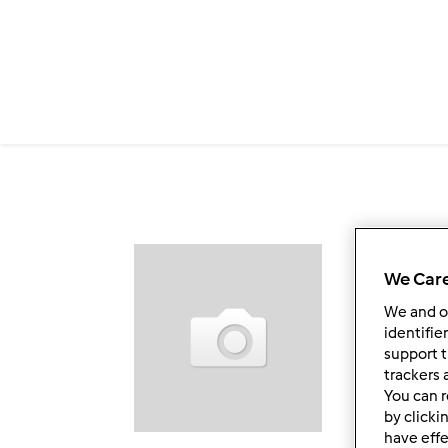
Przejdź do treści
Ob
We Care
We and 
identifie
support t
trackers 
You can r
by clicki
have effe