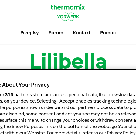
Przepisy
Forum
Kontakt
Pomoc
Lilibella
serwuj
Block
 About Your Privacy
our
313
partners store and access personal data, like browsing dat
rs, on your device. Selecting I Accept enables tracking technologi
he purposes shown under we and our partners process data to prov
are disabled, some content and ads you see may not be as relevan
esurface this menu to change your choices or withdraw consent a
ng the Show Purposes link on the bottom of the webpage .Your choi
ct within our Website. For more details, refer to our Privacy Policy