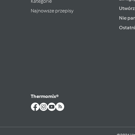
Kategorie
Utwórz
Najnowsze przepisy
Nie pam
Ostatn
Thermomix®