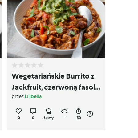
Wegetariańskie Burrito z
Jackfruit, czerwoną fasolą
przez
Lilibella
i guacamole
0
0
Łatwy
--
30