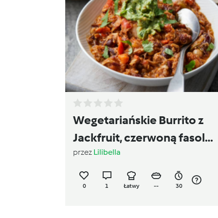
Wegetariańskie Burrito z
Jackfruit, czerwoną fasolą
przez
Lilibella
i guacamole
0
1
Łatwy
--
30