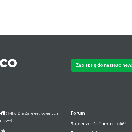
ąco
Zapisz się do naszego new
fil
Forum
(tylko Dla Zarejestrowanych
ników)
Społeczność Thermomix®
 się