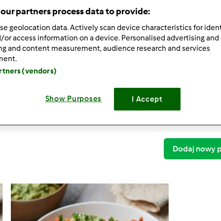
our partners process data to provide:
se geolocation data. Actively scan device characteristics for ident
/or access information on a device. Personalised advertising and
ing and content measurement, audience research and services
ment.
Thermomix ® TM 5
artners (vendors)
Wegetariańskie Burrito z Jackfruit, czerwoną fa
Show Purposes
I Accept
Wegetariańskie Burrito z Jackfruit, czerwoną fa
1
Dodaj nowy p