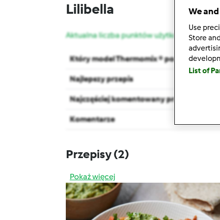
Lilibella
We and 
Use preci
Aktualna liczba punktów użytkownika: 15
Store and
advertis
develop
Który model Thermomix ® posiadasz?
List of P
Najlepszy przepis
Najczęściej komentowany przepis
Komentarze
Przepisy
(2)
Pokaż więcej