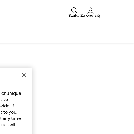
Szukaj
Zaloguj się
a or unique
es to
ide. If
t to you.
t any time
ces will
.