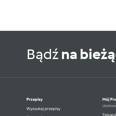
Bądź
na bież
Przepisy
Mój Pro
Użytkow
Wyszukaj przepisy
Zaloguj