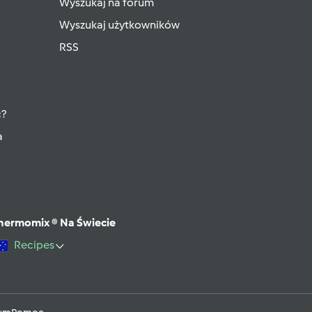
Wyszukaj na forum
Wyszukaj użytkowników
RSS
ć?
a
hermomix ® Na Świecie
Recipes