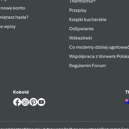
Thermomix®
 nowe konto
Przepisy
iętasz hasła?
Książki kucharskie
ie wpisy
Odżywianie
Wskazówki
Co możemy dzisiaj ugotowa
Współpraca z Vorwerk Polsk
Regulamin Forum
Kobold
T