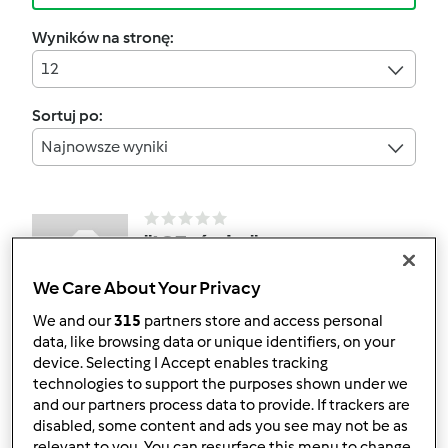
Wyników na stronę:
12
Sortuj po:
Najnowsze wyniki
"ICE-ówka"
przez
epolecka
We Care About Your Privacy
We and our
315
partners store and access personal
data, like browsing data or unique identifiers, on your
2
2
--
5
device. Selecting I Accept enables tracking
technologies to support the purposes shown under we
and our partners process data to provide. If trackers are
Bułki grahamki
disabled, some content and ads you see may not be as
relevant to you. You can resurface this menu to change