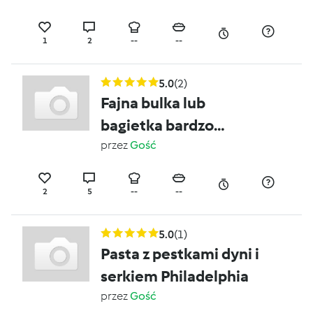
1
2
--
--
5.0
(2)
Fajna bulka lub
bagietka bardzo
smaczna.
przez
Gość
2
5
--
--
5.0
(1)
Pasta z pestkami dyni i
serkiem Philadelphia
przez
Gość