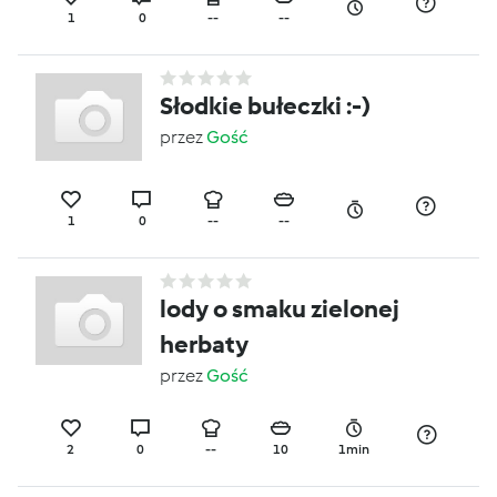
1
0
--
--
Słodkie bułeczki :-)
przez
Gość
1
0
--
--
lody o smaku zielonej
herbaty
przez
Gość
2
0
--
10
1min