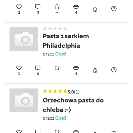
2
3
--
4
Pasta z serkiem
Philadelphia
przez
Gość
1
0
--
4
5.0
(1)
Orzechowa pasta do
chleba :-)
przez
Gość