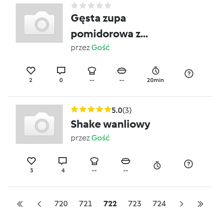
Gęsta zupa
pomidorowa z
kurczakiem
przez
Gość
2
0
--
--
20min
5.0
(3)
Shake wanliowy
przez
Gość
3
4
--
--
720
721
722
723
724