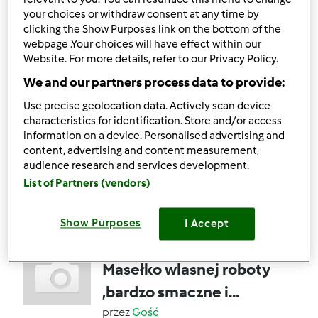
przez
Gość
your choices or withdraw consent at any time by
clicking the Show Purposes link on the bottom of the
webpage .Your choices will have effect within our
Website. For more details, refer to our Privacy Policy.
3
0
--
--
We and our partners process data to provide:
5.0
(1)
Use precise geolocation data. Actively scan device
"Romans" rzodkiweki z
characteristics for identification. Store and/or access
information on a device. Personalised advertising and
jabłkiem. Sałatka.
content, advertising and content measurement,
przez
Gość
audience research and services development.
List of Partners (vendors)
2
1
--
--
Show Purposes
I Accept
Masełko wlasnej roboty
,bardzo smaczne i
szybko zrobione !
przez
Gość