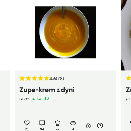
4.6
(78)
Zupa-krem z dyni
Z
przez
julka112
pr
71
94
--
4