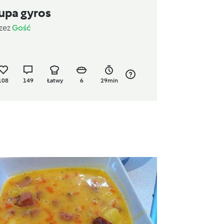
upa gyros
zez
Gość
108
149
Łatwy
6
29min