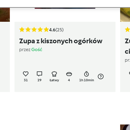
4.6
(25)
Zupa z kiszonych ogórków
Z
przez
Gość
c
pr
31
29
Łatwy
4
1h 10min