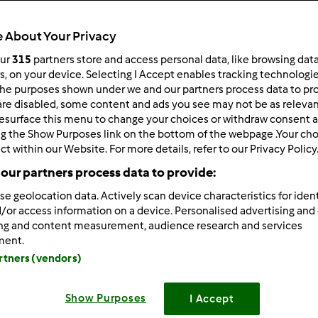
 About Your Privacy
our
315
partners store and access personal data, like browsing dat
574
wyniki dla:
zupa
rs, on your device. Selecting I Accept enables tracking technologi
he purposes shown under we and our partners process data to prov
are disabled, some content and ads you see may not be as relevan
ków na stronę:
Sortuj po:
esurface this menu to change your choices or withdraw consent a
ng the Show Purposes link on the bottom of the webpage .Your choi
Trendy
ct within our Website. For more details, refer to our Privacy Policy
our partners process data to provide:
se geolocation data. Actively scan device characteristics for ident
/or access information on a device. Personalised advertising and
ing and content measurement, audience research and services
ment.
artners (vendors)
Show Purposes
I Accept