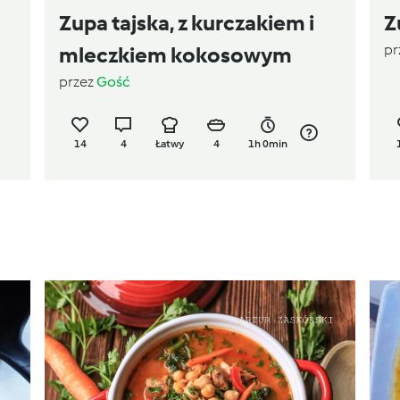
Zupa tajska, z kurczakiem i
Z
pr
mleczkiem kokosowym
przez
Gość
14
4
Łatwy
4
1h 0min