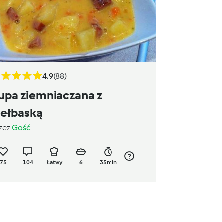
4.9
(88)
upa ziemniaczana z
iełbaską
zez
Gość
75
104
Łatwy
6
35min