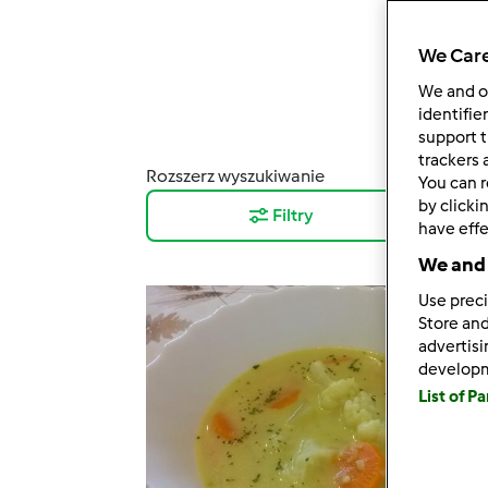
We Care
We and 
identifie
support t
trackers 
Rozszerz wyszukiwanie
Wyni
You can r
by clicki
Filtry
12
have effe
We and 
Use preci
Store and
advertis
develop
List of P