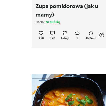
Zupa pomidorowa (jak u
mamy)
przez
za sałatą
210
178
Łatwy
5
1h 0min