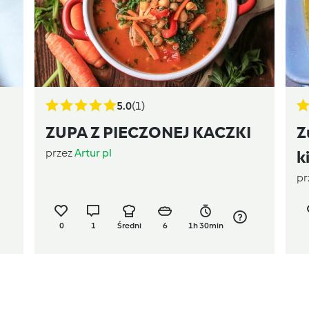
5.0
(1)
ZUPA Z PIECZONEJ KACZKI
Z
przez
Artur pl
k
pr
0
1
Średni
6
1h 30min