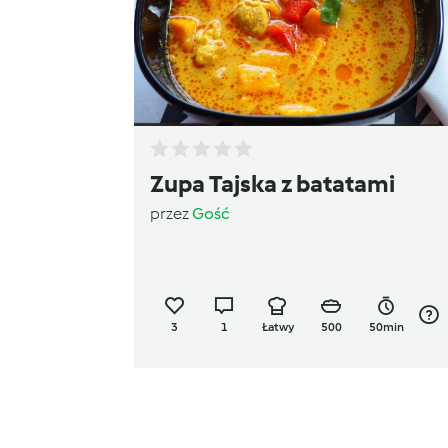
Zupa Tajska z batatami
przez
Gość
3
1
Łatwy
500
50min