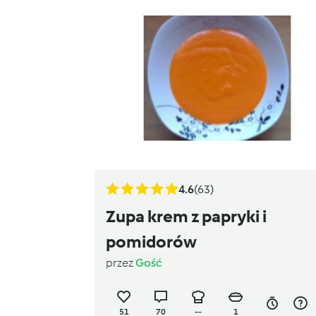
4.6
(63)
Zupa krem z papryki i
pomidorów
przez
Gość
51
70
--
1