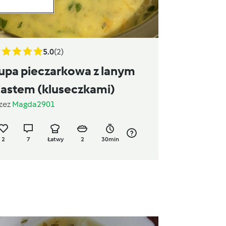
5.0
(2)
upa pieczarkowa z lanym
iastem (kluseczkami)
zez
Magda2901
2
7
Łatwy
2
30min