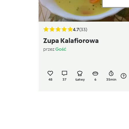
4.7
(33)
Zupa Kalafiorowa
przez
Gość
48
37
Łatwy
6
35min