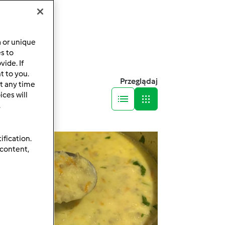
a or unique
es to
ide. If
t to you.
Przeglądaj
t any time
ces will
.
ification.
 content,