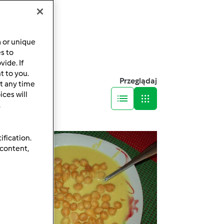
a or unique
es to
ide. If
t to you.
Przeglądaj
t any time
ces will
.
ification.
 content,