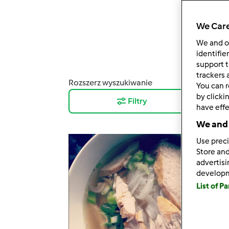
We Care
We and 
identifie
support t
trackers 
Rozszerz wyszukiwanie
Wyni
You can r
by clicki
Filtry
12
have effe
We and 
Use preci
Store and
advertis
develop
List of P