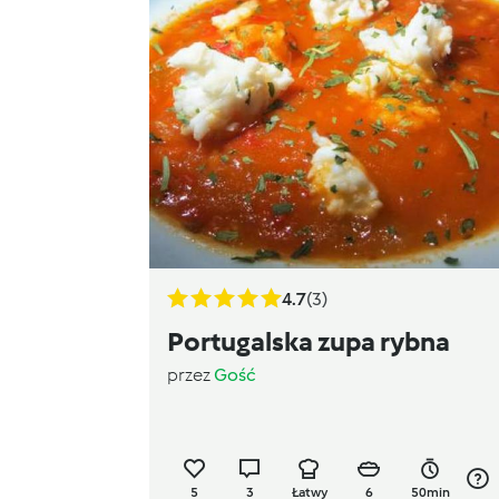
4.7
(3)
Portugalska zupa rybna
przez
Gość
5
3
Łatwy
6
50min