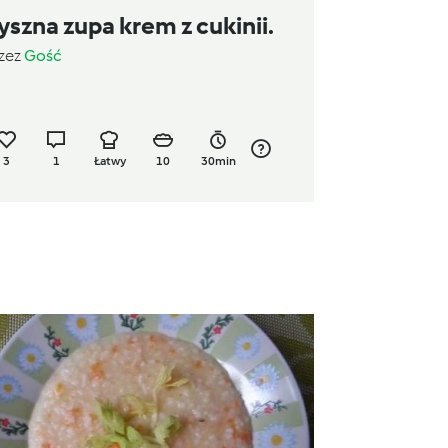
yszna zupa krem z cukinii.
zez
Gość
3
1
Łatwy
10
30min