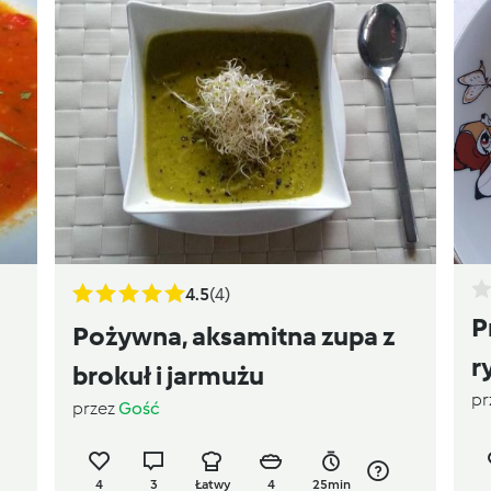
4.5
(4)
P
Pożywna, aksamitna zupa z
r
brokuł i jarmużu
pr
przez
Gość
4
3
Łatwy
4
25min