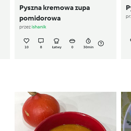
Pyszna kremowa zupa
P
pr
pomidorowa
przez
ishanik
10
8
Łatwy
0
30min