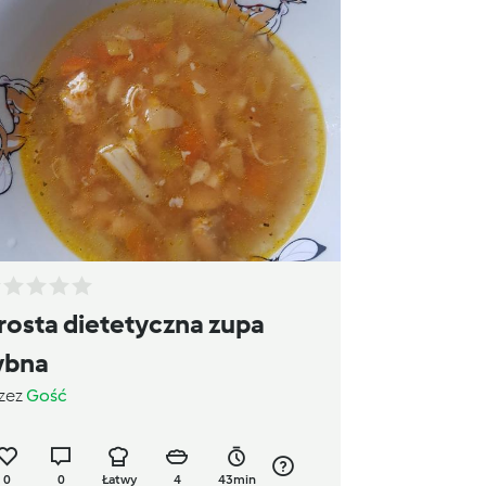
rosta dietetyczna zupa
ybna
zez
Gość
0
0
Łatwy
4
43min