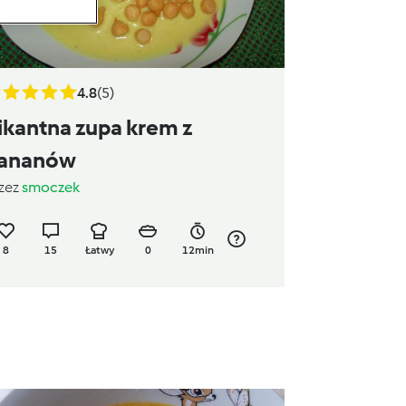
4.8
(5)
ikantna zupa krem z
ananów
zez
smoczek
8
15
Łatwy
0
12min