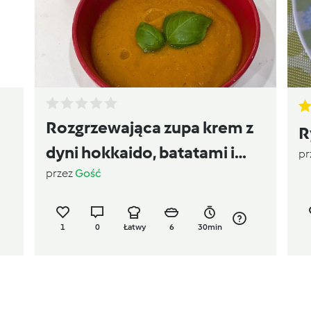
Rozgrzewająca zupa krem z
R
dyni hokkaido, batatami i
pr
przez
Gość
imbirem
1
0
Łatwy
6
30min