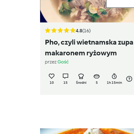
4.8
(16)
Pho, czyli wietnamska zupa
makaronem ryżowym
przez
Gość
10
15
Średni
5
1h 15min