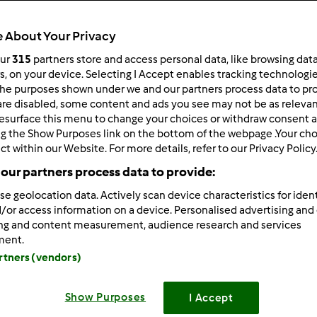
 About Your Privacy
our
315
partners store and access personal data, like browsing dat
574
wyniki dla:
zupa
rs, on your device. Selecting I Accept enables tracking technologi
he purposes shown under we and our partners process data to prov
are disabled, some content and ads you see may not be as relevan
ków na stronę:
Sortuj po:
esurface this menu to change your choices or withdraw consent a
ng the Show Purposes link on the bottom of the webpage .Your choi
Tytuł
ct within our Website. For more details, refer to our Privacy Policy
our partners process data to provide:
se geolocation data. Actively scan device characteristics for ident
/or access information on a device. Personalised advertising and
ing and content measurement, audience research and services
ment.
artners (vendors)
Show Purposes
I Accept