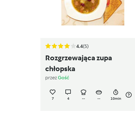
4.4
(5)
Rozgrzewająca zupa
chłopska
przez
Gość
7
4
--
--
10min