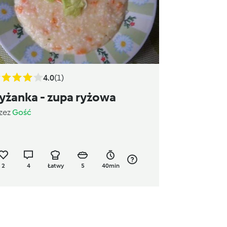
4.0
(1)
yżanka - zupa ryżowa
zez
Gość
2
4
Łatwy
5
40min