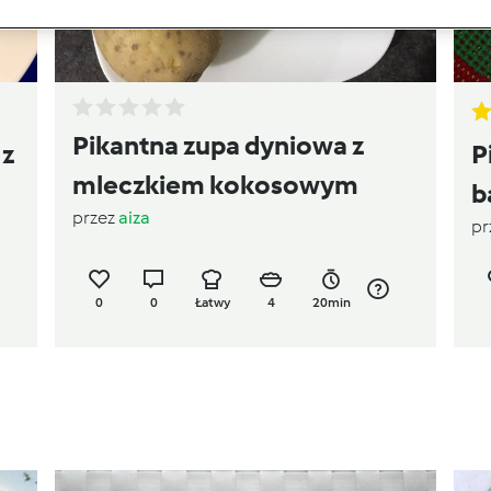
Pikantna zupa dyniowa z
 z
P
mleczkiem kokosowym
b
przez
aiza
pr
0
0
Łatwy
4
20min