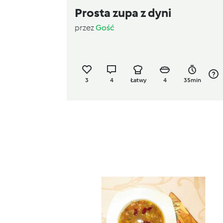
Prosta zupa z dyni
przez
Gość
3
4
Łatwy
4
35min