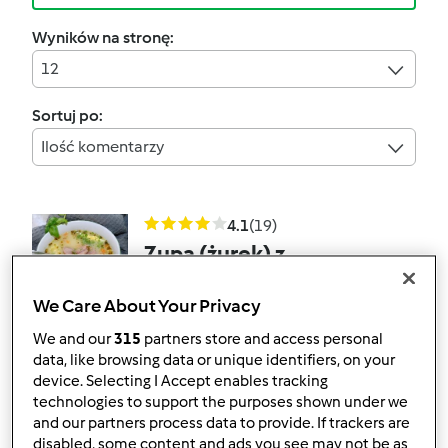
Wyników na stronę:
12
Sortuj po:
Ilość komentarzy
4.1
(19)
Zupa (żurek) z
ziemniakami
We Care About Your Privacy
przez
Gość
We and our
315
partners store and access personal
data, like browsing data or unique identifiers, on your
device. Selecting I Accept enables tracking
16
21
Łatwy
4
1h 10min
technologies to support the purposes shown under we
and our partners process data to provide. If trackers are
4.2
(15)
disabled, some content and ads you see may not be as