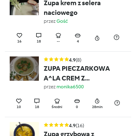
Zupa krem z selera
naciowego
przez
Gość
16
18
--
4
4.9
(8)
ZUPA PIECZARKOWA
A^LA CREM Z
GRZANKAMI Z CIASTA
przez
monika6500
FRANCUSKIEGO
10
18
Średni
0
28min
4.9
(16)
Zupa grzybowa z