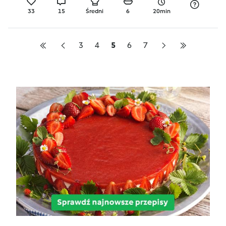
33
15
Średni
6
20min
3
4
5
6
7