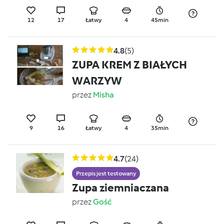
12
17
Łatwy
4
45min
4.8
(5)
ZUPA KREM Z BIAŁYCH
WARZYW
przez
Misha
9
16
Łatwy
4
35min
4.7
(24)
Przepis jest testowany
Zupa ziemniaczana
przez
Gość