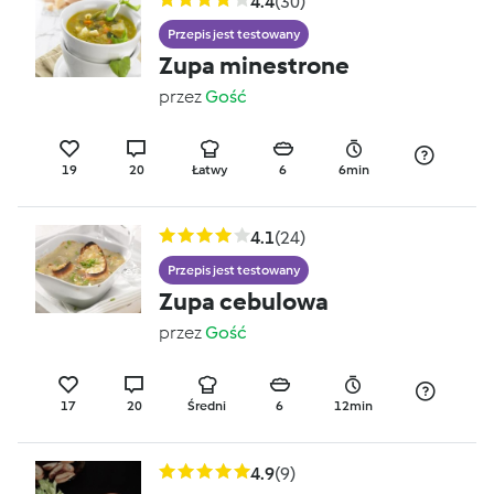
4.4
(30)
Przepis jest testowany
Zupa minestrone
przez
Gość
19
20
Łatwy
6
6min
4.1
(24)
Przepis jest testowany
Zupa cebulowa
przez
Gość
17
20
Średni
6
12min
4.9
(9)