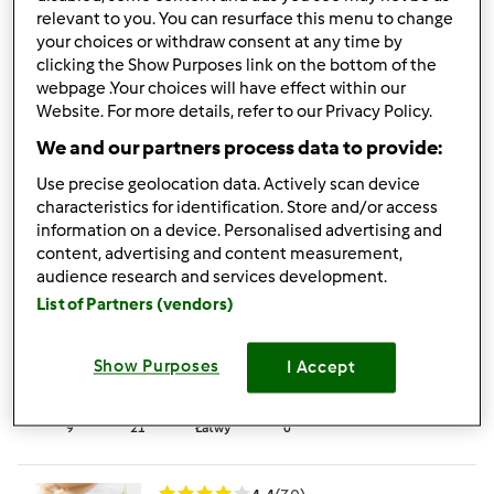
Krem z dyni || zupa
relevant to you. You can resurface this menu to change
your choices or withdraw consent at any time by
dyniowa
clicking the Show Purposes link on the bottom of the
webpage .Your choices will have effect within our
przez
Gość
Website. For more details, refer to our Privacy Policy.
We and our partners process data to provide:
6
21
Łatwy
55
20min
Use precise geolocation data. Actively scan device
characteristics for identification. Store and/or access
4.4
(21)
information on a device. Personalised advertising and
content, advertising and content measurement,
WEGETARIAŃSKA
audience research and services development.
ZUPA OGÓRKOWA Z
List of Partners (vendors)
KASZĄ JAGLANĄ
przez
JOANNA MORAWSKA
KOSZALIN
Show Purposes
I Accept
9
21
Łatwy
0