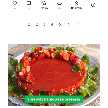
3
1
Łatwy
16
8h 0min
1
2
3
4
5