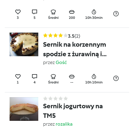
3
5
Średni
200
10h 30min
3.5
(2)
Sernik na korzennym
spodzie z żurawiną i
polewą z białej
przez
Gość
czekolady
1
4
Średni
--
10h 10min
Sernik jogurtowy na
TM5
przez
rozalika