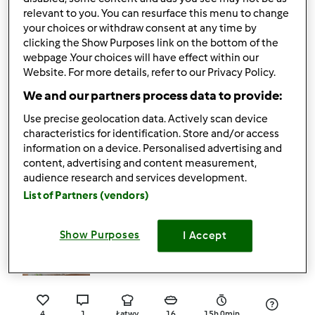
relevant to you. You can resurface this menu to change
your choices or withdraw consent at any time by
4
11
Łatwy
12
77h 0min
clicking the Show Purposes link on the bottom of the
webpage .Your choices will have effect within our
Website. For more details, refer to our Privacy Policy.
Sernik jogurtowy z
We and our partners process data to provide:
brzoskwiniami
Use precise geolocation data. Actively scan device
characteristics for identification. Store and/or access
przez
Gość
information on a device. Personalised advertising and
content, advertising and content measurement,
audience research and services development.
1
0
Średni
16
15h 12min
List of Partners (vendors)
Show Purposes
I Accept
Sernik Pistacjowy
przez
Gość
4
1
Łatwy
16
15h 0min