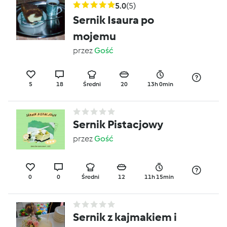
5.0
(5)
Sernik Isaura po
mojemu
przez
Gość
5
18
Średni
20
13h 0min
Sernik Pistacjowy
przez
Gość
0
0
Średni
12
11h 15min
Sernik z kajmakiem i