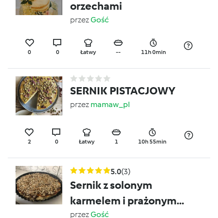
orzechami
przez
Gość
0
0
Łatwy
--
11h 0min
SERNIK PISTACJOWY
przez
mamaw_pl
2
0
Łatwy
1
10h 55min
5.0
(3)
Sernik z solonym
karmelem i prażonym
słonecznikiem
przez
Gość