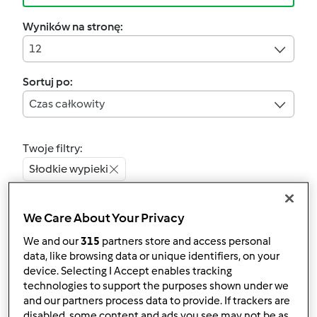
Wyników na stronę:
12
Sortuj po:
Czas całkowity
Twoje filtry:
Słodkie wypieki
Wyczyść
We Care About Your Privacy
We and our
315
partners store and access personal
4.6
(7)
data, like browsing data or unique identifiers, on your
Sernik z dynią i
device. Selecting I Accept enables tracking
technologies to support the purposes shown under we
orzechami
and our partners process data to provide. If trackers are
przez
Gość
disabled, some content and ads you see may not be as