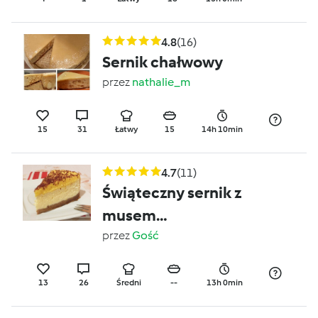
4.8
(16)
Sernik chałwowy
przez
nathalie_m
15
31
Łatwy
15
14h 10min
4.7
(11)
Świąteczny sernik z
musem
pomarańczowym
przez
Gość
13
26
Średni
--
13h 0min