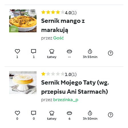
4.0
(1)
Sernik mango z
marakują
przez
Gość
1
1
Łatwy
--
3h 55min
1.0
(1)
Sernik Mojego Taty (wg.
przepisu Ani Starmach)
przez
brzezinka_p
0
0
Łatwy
6
3h 50min