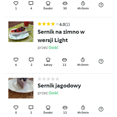
1
4
Średni
30
4h 0min
4.0
(2)
Sernik na zimno w
wersji Light
przez
Gość
6
2
Łatwy
12
4h 0min
Sernik jagodowy
przez
Gość
0
2
Średni
12
4h 0min