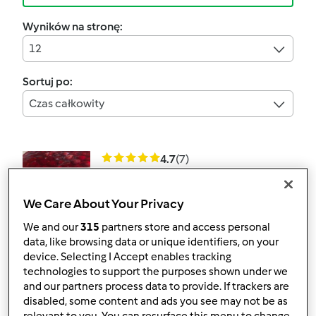
Wyników na stronę:
12
Sortuj po:
Czas całkowity
4.7
(7)
Sernik na zimno z
truskawkami i
We Care About Your Privacy
galaretką
przez
Gość
We and our
315
partners store and access personal
data, like browsing data or unique identifiers, on your
device. Selecting I Accept enables tracking
10
9
Łatwy
12
4h 30min
technologies to support the purposes shown under we
and our partners process data to provide. If trackers are
disabled, some content and ads you see may not be as