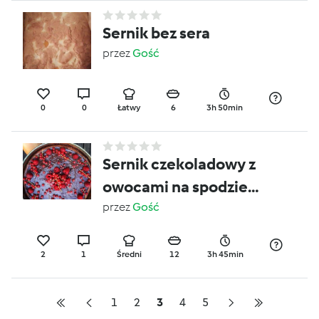
Sernik bez sera
przez
Gość
0
0
Łatwy
6
3h 50min
Sernik czekoladowy z
owocami na spodzie
oreo
przez
Gość
2
1
Średni
12
3h 45min
1
2
3
4
5