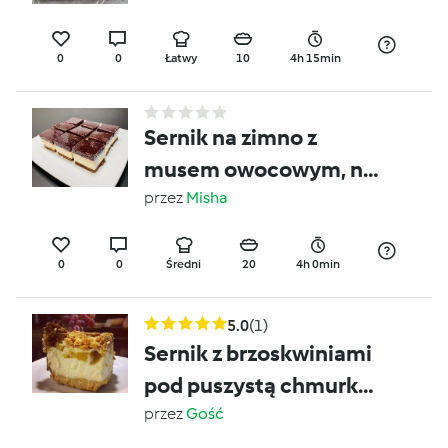
0
0
Łatwy
10
4h 15min
Sernik na zimno z
musem owocowym, na
kruchym,
przez
Misha
czekoladowo-
orzechowym spodzie
0
0
Średni
20
4h 0min
5.0
(1)
Sernik z brzoskwiniami
pod puszystą chmurką
na kruchym spodzie
przez
Gość