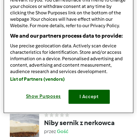
relevant to you. You can resurface this menu to change
Sernik z masłem
your choices or withdraw consent at any time by
orzechowym
clicking the Show Purposes link on the bottom of the
webpage .Your choices will have effect within our
przez
Gość
Website. For more details, refer to our Privacy Policy.
We and our partners process data to provide:
1
0
Łatwy
12
4h 30min
Use precise geolocation data. Actively scan device
characteristics for identification. Store and/or access
information on a device. Personalised advertising and
3.7
(3)
content, advertising and content measurement,
PIKANTNY SERNIK
audience research and services development.
przez
Mixi1
List of Partners (vendors)
Show Purposes
I Accept
8
2
Łatwy
12
4h 20min
Niby sernik z nerkowca
przez
Gość