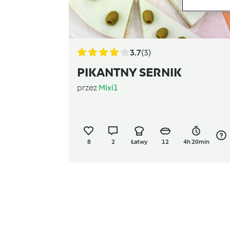
3.7
(3)
PIKANTNY SERNIK
przez
Mixi1
8
2
Łatwy
12
4h 20min