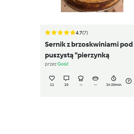
4.7
(7)
Sernik z brzoskwiniami pod
puszystą "pierzynką
przez
Gość
11
10
--
--
1h 20min