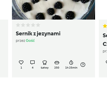
Sernik z jezynami
S
przez
Gość
C
pr
1
4
Łatwy
250
1h 25min