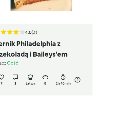
4.0
(3)
ernik Philadelphia z
zekoladą i Baileys'em
zez
Gość
7
1
Łatwy
8
2h 40min