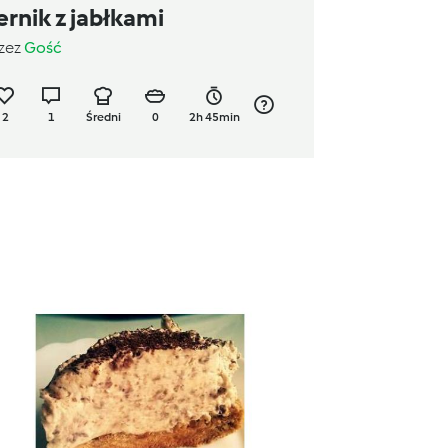
ernik z jabłkami
zez
Gość
2
1
Średni
0
2h 45min