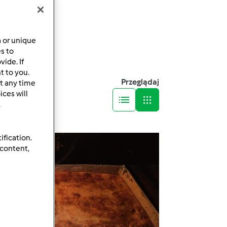
a or unique
es to
ide. If
t to you.
Przeglądaj
t any time
ces will
.
ification.
 content,