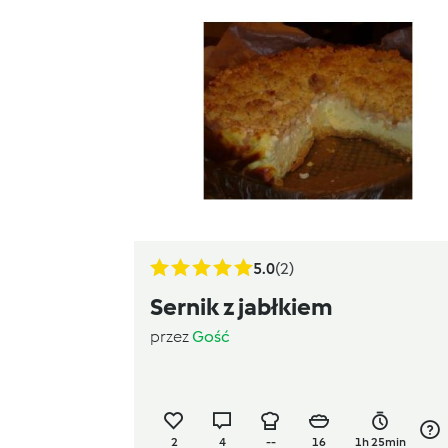
5.0
(2)
Sernik z jabłkiem
przez
Gość
2
4
--
16
1h 25min