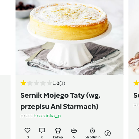
1.0
(1)
Sernik Mojego Taty (wg.
S
pr
przepisu Ani Starmach)
przez
brzezinka_p
0
0
Łatwy
6
3h 50min