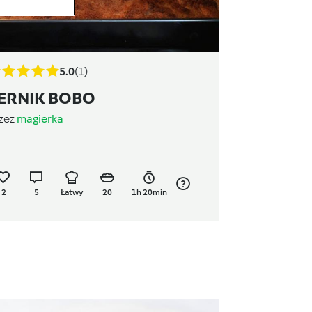
5.0
(1)
ERNIK BOBO
zez
magierka
2
5
Łatwy
20
1h 20min