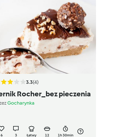
3.3
(4)
ernik Rocher_bez pieczenia
zez
Gocharynka
6
3
Łatwy
12
1h 30min