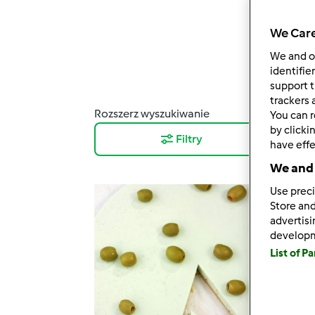
We Care
We and 
identifie
support t
trackers 
Rozszerz wyszukiwanie
Wyni
You can r
by clicki
Filtry
12
have effe
We and 
Use preci
Store and
advertis
develop
List of P