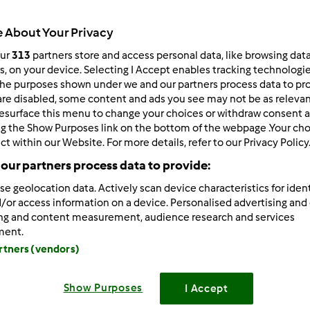
 About Your Privacy
our
313
partners store and access personal data, like browsing dat
200
wyniki dla:
sernik
rs, on your device. Selecting I Accept enables tracking technologi
he purposes shown under we and our partners process data to prov
are disabled, some content and ads you see may not be as relevan
ków na stronę:
Sortuj po:
esurface this menu to change your choices or withdraw consent a
ng the Show Purposes link on the bottom of the webpage .Your choi
Właściwy wynik
ct within our Website. For more details, refer to our Privacy Policy
our partners process data to provide:
se geolocation data. Actively scan device characteristics for ident
/or access information on a device. Personalised advertising and
ing and content measurement, audience research and services
ment.
artners (vendors)
Show Purposes
I Accept