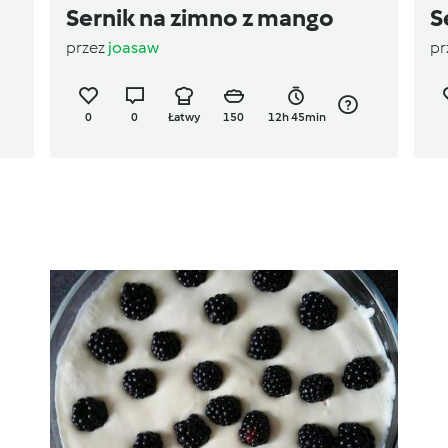
Sernik na zimno z mango
S
przez
joasaw
pr
0
0
Łatwy
150
12h 45min