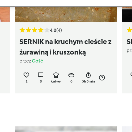
4.0
(4)
SERNIK na kruchym cieście z
S
pr
żurawiną i kruszonką
przez
Gość
1
8
Łatwy
0
3h 0min