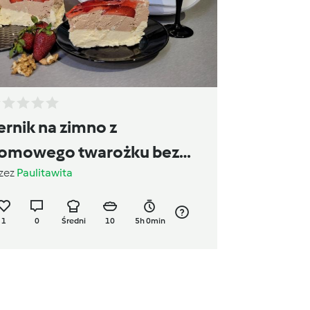
ernik na zimno z
omowego twarożku bez
zez
Paulitawita
ieczenia
1
0
Średni
10
5h 0min