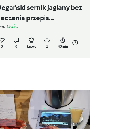
egański sernik jaglany bez
ieczenia przepis
zez
Gość
eganbanda
0
0
Łatwy
1
40min