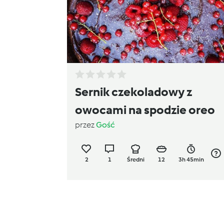
Sernik czekoladowy z
owocami na spodzie oreo
przez
Gość
2
1
Średni
12
3h 45min