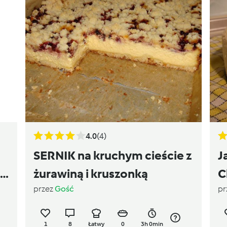
4.0
(4)
SERNIK na kruchym cieście z
J
dy
żurawiną i kruszonką
C
przez
Gość
pr
s
1
8
Łatwy
0
3h 0min