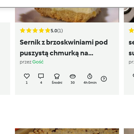
5.0
(1)
Sernik z brzoskwiniami pod
s
puszystą chmurką na
s
przez
Gość
pr
kruchym spodzie
1
4
Średni
30
4h 0min