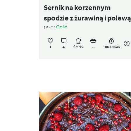
Sernik na korzennym
spodzie z żurawiną i polewą
przez
Gość
białej czekolady
1
4
Średni
--
10h 10min