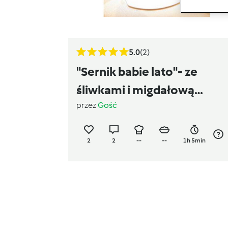
5.0
(2)
"Sernik babie lato"- ze
śliwkami i migdałową
przez
Gość
kruszonka
2
2
--
--
1h 5min