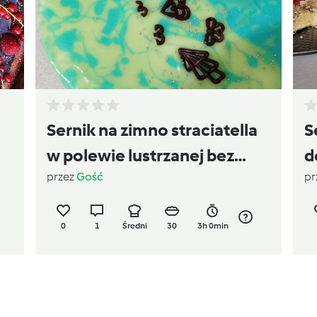
Sernik na zimno straciatella
S
w polewie lustrzanej bez
d
przez
Gość
pr
pieczenia
p
0
1
Średni
30
3h 0min