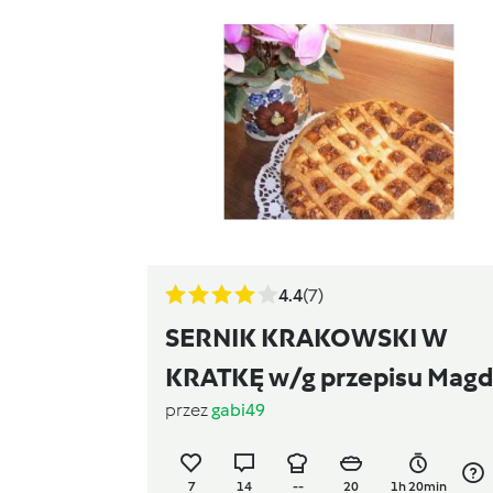
4.4
(7)
SERNIK KRAKOWSKI W
KRATKĘ w/g przepisu Mag
przez
gabi49
Gessler
7
14
--
20
1h 20min