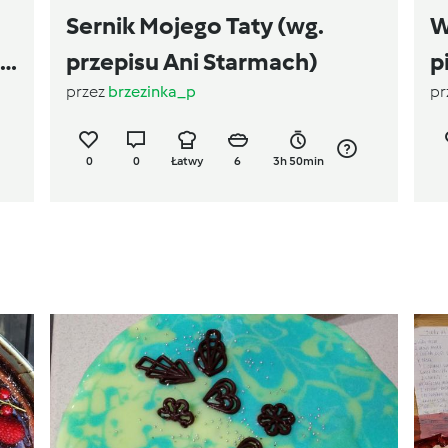
Sernik Mojego Taty (wg.
W
 z
przepisu Ani Starmach)
p
przez
brzezinka_p
pr
v
0
0
Łatwy
6
3h 50min