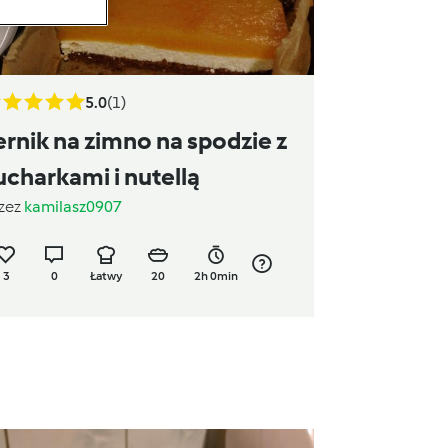
5.0
(1)
ernik na zimno na spodzie z
ucharkami i nutellą
zez
kamilasz0907
3
0
Łatwy
20
2h 0min