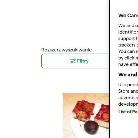
We Care
We and 
identifie
support t
trackers 
Rozszerz wyszukiwanie
Wyni
You can r
by clicki
Filtry
12
have effe
We and 
Use preci
Store and
advertis
develop
List of P