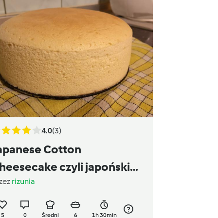
4.0
(3)
apanese Cotton
heesecake czyli japoński
zez
rizunia
ernik puszysty
5
0
Średni
6
1h 30min