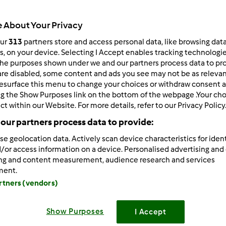
 About Your Privacy
our
313
partners store and access personal data, like browsing dat
200
wyniki dla:
sernik
rs, on your device. Selecting I Accept enables tracking technologi
he purposes shown under we and our partners process data to prov
are disabled, some content and ads you see may not be as relevan
ków na stronę:
Sortuj po:
esurface this menu to change your choices or withdraw consent a
ng the Show Purposes link on the bottom of the webpage .Your choi
Domyślny
ct within our Website. For more details, refer to our Privacy Policy
our partners process data to provide:
se geolocation data. Actively scan device characteristics for ident
/or access information on a device. Personalised advertising and
ing and content measurement, audience research and services
ment.
artners (vendors)
Show Purposes
I Accept