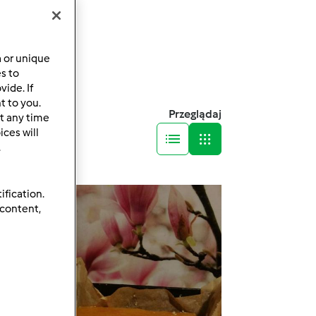
a or unique
es to
ide. If
t to you.
Przeglądaj
t any time
ces will
.
ification.
 content,