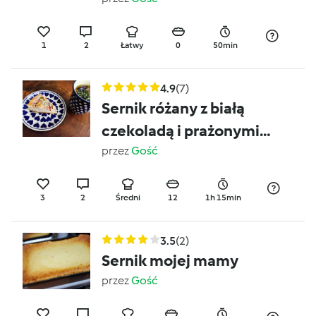
1
2
Łatwy
0
50min
4.9
(7)
Sernik różany z białą
czekoladą i prażonymi
migdałami
przez
Gość
3
2
Średni
12
1h 15min
3.5
(2)
Sernik mojej mamy
przez
Gość