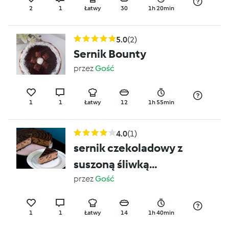
2
1
Łatwy
30
1h 20min
5.0
(2)
Sernik Bounty
przez
Gość
1
1
Łatwy
12
1h 55min
4.0
(1)
sernik czekoladowy z
suszoną śliwką
bezglutenowy
przez
Gość
1
1
Łatwy
14
1h 40min