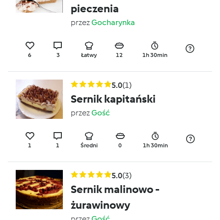
pieczenia
przez
Gocharynka
6
3
Łatwy
12
1h 30min
5.0
(1)
Sernik kapitański
przez
Gość
1
1
Średni
0
1h 30min
5.0
(3)
Sernik malinowo -
żurawinowy
przez
Gość