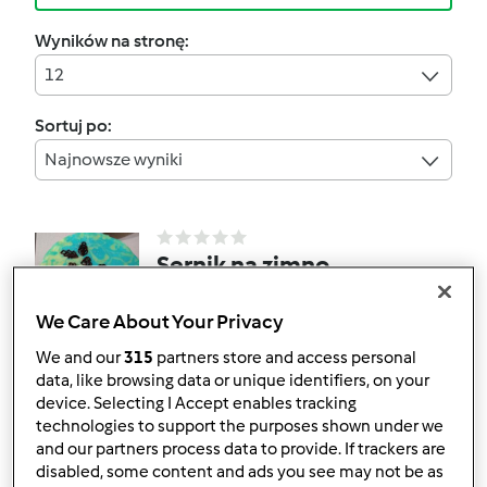
Wyników na stronę:
12
Sortuj po:
Najnowsze wyniki
Sernik na zimno
straciatella w polewie
We Care About Your Privacy
lustrzanej bez
przez
Gość
We and our
315
partners store and access personal
pieczenia
data, like browsing data or unique identifiers, on your
device. Selecting I Accept enables tracking
0
1
Średni
30
3h 0min
technologies to support the purposes shown under we
and our partners process data to provide. If trackers are
disabled, some content and ads you see may not be as