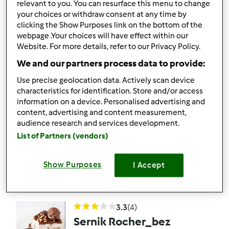
Wariant Sernik z
relevant to you. You can resurface this menu to change
your choices or withdraw consent at any time by
brzoskwiniami Ulki
clicking the Show Purposes link on the bottom of the
przez
mirka85r
webpage .Your choices will have effect within our
Website. For more details, refer to our Privacy Policy.
We and our partners process data to provide:
1
4
--
30
1h 15min
Use precise geolocation data. Actively scan device
characteristics for identification. Store and/or access
5.0
(1)
information on a device. Personalised advertising and
Sernik z brzoskwiniami i
content, advertising and content measurement,
audience research and services development.
kakao
List of Partners (vendors)
przez
Gość
Show Purposes
I Accept
0
0
Łatwy
20
1h 25min
3.3
(4)
Sernik Rocher_bez