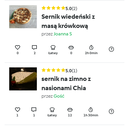
5.0
(2)
Sernik wiedeński z
masą krówkową
przez
Joanna S
0
2
Łatwy
0
2h 0min
5.0
(1)
sernik na zimno z
nasionami Chia
przez
Gość
1
1
Łatwy
12
1h 30min