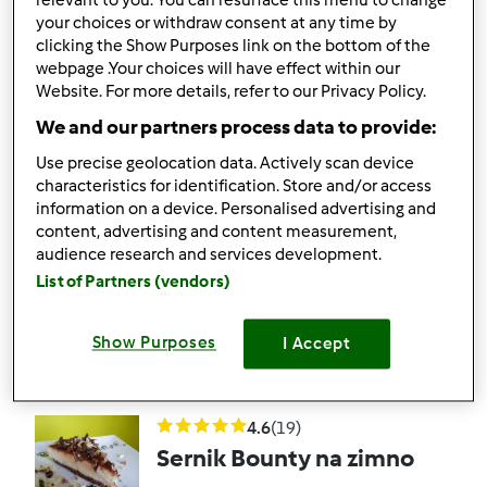
relevant to you. You can resurface this menu to change
kakaowym spodzie
your choices or withdraw consent at any time by
clicking the Show Purposes link on the bottom of the
przez
Gość
webpage .Your choices will have effect within our
Website. For more details, refer to our Privacy Policy.
We and our partners process data to provide:
15
21
--
--
1h 30min
Use precise geolocation data. Actively scan device
characteristics for identification. Store and/or access
4.7
(12)
information on a device. Personalised advertising and
Sernik z musem
content, advertising and content measurement,
malinowym
audience research and services development.
List of Partners (vendors)
przez
Gość
Show Purposes
I Accept
16
20
Średni
16
2h 10min
4.6
(19)
Sernik Bounty na zimno