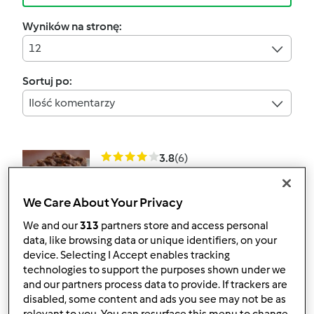
Wyników na stronę:
12
Sortuj po:
Ilość komentarzy
3.8
(6)
Sernik bez sera Ulki
przez
Gość
We Care About Your Privacy
We and our
313
partners store and access personal
data, like browsing data or unique identifiers, on your
10
21
--
0
1h 10min
device. Selecting I Accept enables tracking
technologies to support the purposes shown under we
and our partners process data to provide. If trackers are
4.7
(20)
disabled, some content and ads you see may not be as
świąteczny sernik na