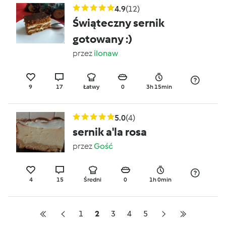
4.9
(12)
Świąteczny sernik
gotowany :)
przez
ilonaw
9
17
Łatwy
0
3h 15min
5.0
(4)
sernik a'la rosa
przez
Gość
4
15
Średni
0
1h 0min
1
2
3
4
5