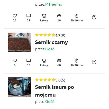
przez
MThermo
13
19
Łatwy
18
2h 10min
4.7
(9)
Sernik czarny
przez
Gość
6
18
Łatwy
60
1h 20min
5.0
(5)
Sernik Isaura po
mojemu
przez
Gość