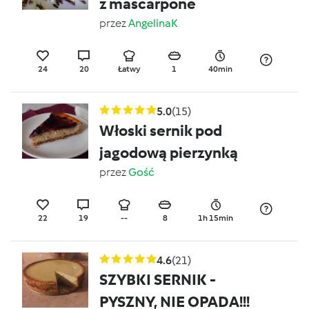
z mascarpone
przez
AngelinaK
24
20
Łatwy
1
40min
5.0
(15)
Włoski sernik pod
jagodową pierzynką
przez
Gość
22
19
--
8
1h 15min
4.6
(21)
SZYBKI SERNIK -
PYSZNY, NIE OPADA!!!