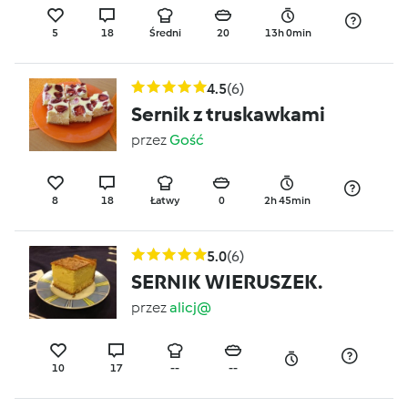
5
18
Średni
20
13h 0min
4.5
(6)
Sernik z truskawkami
przez
Gość
8
18
Łatwy
0
2h 45min
5.0
(6)
SERNIK WIERUSZEK.
przez
alicj@
10
17
--
--