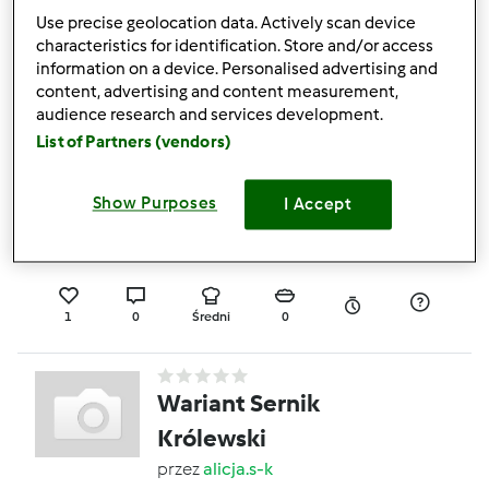
Sernik z rosą
Use precise geolocation data. Actively scan device
przez
Gość
characteristics for identification. Store and/or access
information on a device. Personalised advertising and
content, advertising and content measurement,
audience research and services development.
0
0
Średni
16
1h 20min
List of Partners (vendors)
sernik gotowany
Show Purposes
I Accept
przez
Gość
1
0
Średni
0
Wariant Sernik
Królewski
przez
alicja.s-k