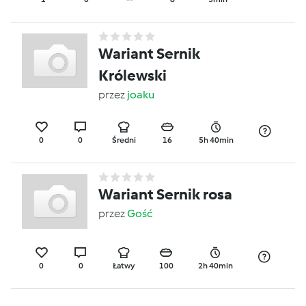
Wariant Sernik
Królewski
przez
joaku
0
0
Średni
16
5h 40min
Wariant Sernik rosa
przez
Gość
0
0
Łatwy
100
2h 40min