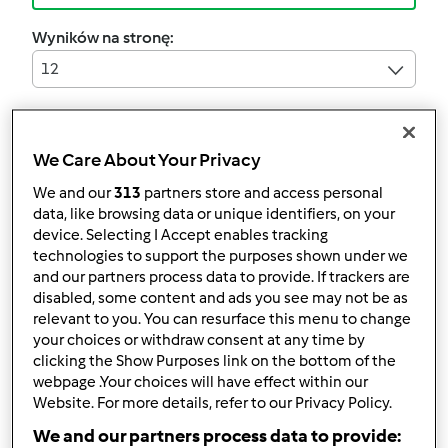
Wyników na stronę:
12
Sortuj po:
Ilość komentarzy
We Care About Your Privacy
We and our
313
partners store and access personal
data, like browsing data or unique identifiers, on your
device. Selecting I Accept enables tracking
DIETETYCZNY SERNIK /
technologies to support the purposes shown under we
DIETA DUKANA
and our partners process data to provide. If trackers are
disabled, some content and ads you see may not be as
przez
Gość
relevant to you. You can resurface this menu to change
your choices or withdraw consent at any time by
clicking the Show Purposes link on the bottom of the
1
0
--
--
1h 10min
webpage .Your choices will have effect within our
Website. For more details, refer to our Privacy Policy.
We and our partners process data to provide: