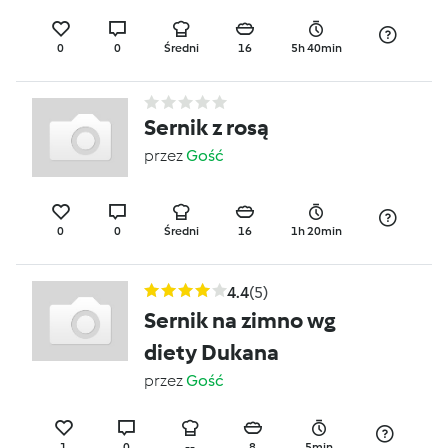
0
0
Średni
16
5h 40min
Sernik z rosą
przez
Gość
0
0
Średni
16
1h 20min
4.4
(5)
Sernik na zimno wg
diety Dukana
przez
Gość
1
0
--
8
5min