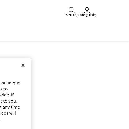
Szukaj
Zaloguj się
a or unique
es to
ide. If
t to you.
t any time
ces will
.