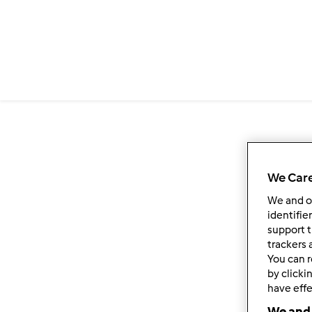
We Care
We and 
identifie
support t
trackers 
You can r
by clicki
have effe
We and 