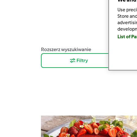
Use preci
Store and
advertis
develop
List of P
Rozszerz wyszukiwanie
Wyni
Filtry
12