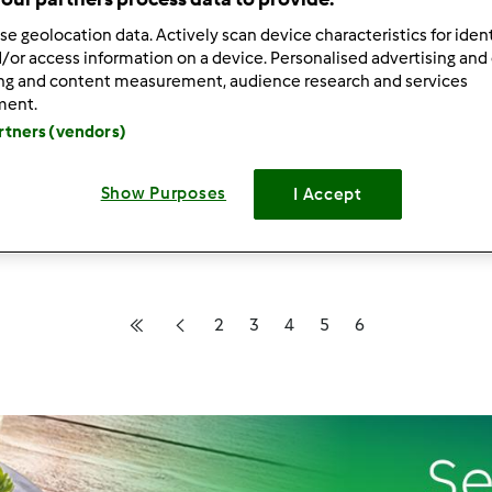
se geolocation data. Actively scan device characteristics for ident
/or access information on a device. Personalised advertising and
ing and content measurement, audience research and services
63
wyniki dla:
kurczak
ment.
artners (vendors)
ków na stronę:
Sortuj po:
Show Purposes
I Accept
Czas całkowity
2
3
4
5
6