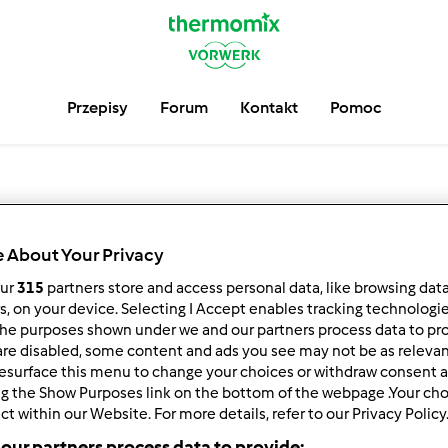
Przepisy
Forum
Kontakt
Pomoc
Wyszukaj
 About Your Privacy
Przepisy
our
315
partners store and access personal data, like browsing dat
rs, on your device. Selecting I Accept enables tracking technologi
he purposes shown under we and our partners process data to prov
are disabled, some content and ads you see may not be as relevan
esurface this menu to change your choices or withdraw consent a
Znajdź więcej niż
9.000
przepisów na Thermomix ®.
ng the Show Purposes link on the bottom of the webpage .Your choi
ct within our Website. For more details, refer to our Privacy Policy
our partners process data to provide: