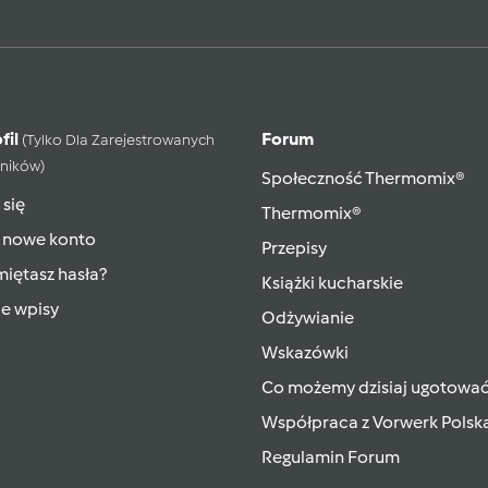
fil
Forum
(tylko Dla Zarejestrowanych
ników)
Społeczność Thermomix®
 się
Thermomix®
 nowe konto
Przepisy
iętasz hasła?
Książki kucharskie
ie wpisy
Odżywianie
Wskazówki
Co możemy dzisiaj ugotowa
Współpraca z Vorwerk Polsk
Regulamin Forum