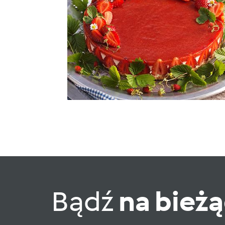
Bądź
na bież