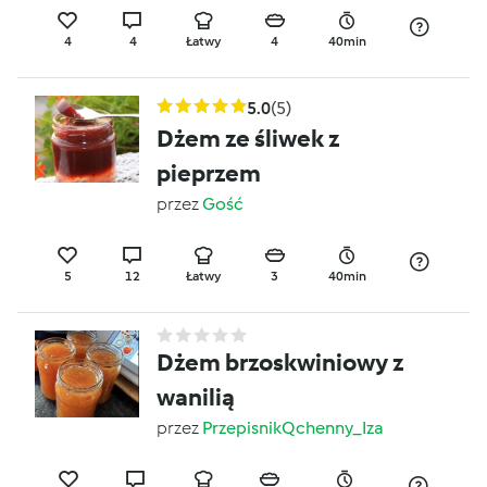
4
4
Łatwy
4
40min
5.0
(5)
Dżem ze śliwek z
pieprzem
przez
Gość
5
12
Łatwy
3
40min
Dżem brzoskwiniowy z
wanilią
przez
PrzepisnikQchenny_Iza