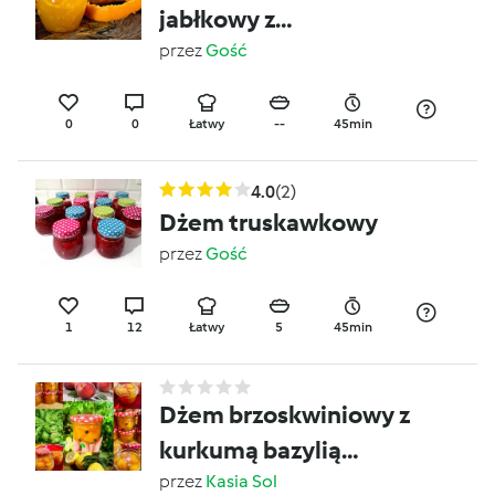
jabłkowy z
migdałowymi płatkami
przez
Gość
0
0
Łatwy
--
45min
4.0
(2)
Dżem truskawkowy
przez
Gość
1
12
Łatwy
5
45min
Dżem brzoskwiniowy z
kurkumą bazylią
jałowcem i cytryną
przez
Kasia Sol