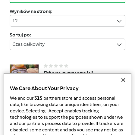
Wyników na stronę:
12
Sortuj po:
Czas całkowity
Dżem z gruszek i
karmelu, z nutą wanilii
We Care About Your Privacy
przez
Iwona_PS
We and our
315
partners store and access personal
data, like browsing data or unique identifiers, on your
device. Selecting I Accept enables tracking
0
0
Średni
--
45min
technologies to support the purposes shown under we
and our partners process data to provide. If trackers are
5.0
(7)
disabled, some content and ads you see may not be as