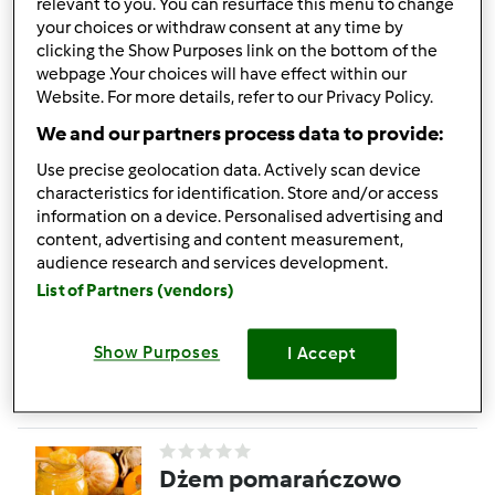
relevant to you. You can resurface this menu to change
Dżem z dyni i
your choices or withdraw consent at any time by
pomarańczy z imbirem,
clicking the Show Purposes link on the bottom of the
webpage .Your choices will have effect within our
cynamonem i
przez
Moka
Website. For more details, refer to our Privacy Policy.
goździkami
We and our partners process data to provide:
6
10
Łatwy
6
45min
Use precise geolocation data. Actively scan device
characteristics for identification. Store and/or access
information on a device. Personalised advertising and
5.0
(10)
content, advertising and content measurement,
Dżem truskawkowo-
audience research and services development.
bananowy
List of Partners (vendors)
przez
Gość
Show Purposes
I Accept
8
20
Łatwy
5
45min
Dżem pomarańczowo