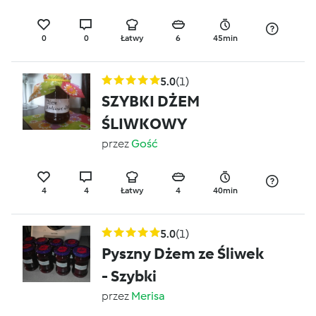
0
0
Łatwy
6
45min
5.0
(1)
SZYBKI DŻEM
ŚLIWKOWY
przez
Gość
4
4
Łatwy
4
40min
5.0
(1)
Pyszny Dżem ze Śliwek
- Szybki
przez
Merisa