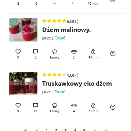
2
0
--
4
40min
5.0
(1)
Dżem malinowy.
przez
Gość
0
1
Łatwy
1
40min
4.0
(7)
Truskawkowy eko dżem
przez
Gość
9
11
Łatwy
4
35min
1
2
3
4
5