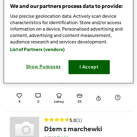
amerykańskiej
We and our partners process data to provide:
przez
Gość
Use precise geolocation data. Actively scan device
characteristics for identification. Store and/or access
information on a device. Personalised advertising and
content, advertising and content measurement,
2
7
Łatwy
0
1h 0min
audience research and services development.
List of Partners (vendors)
4.0
(1)
Wariant Dżem
Show Purposes
I Accept
truskawkowy bez cukru
przez
Pigunia
4
0
Łatwy
45
5.0
(1)
Dżem z marchewki