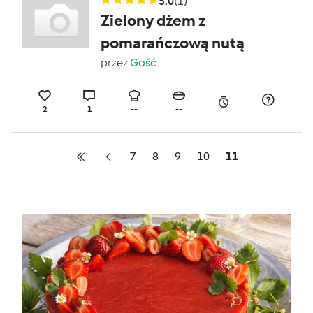
5.0
(1)
Zielony dżem z
pomarańczową nutą
przez
Gość
2
1
--
--
7
8
9
10
11