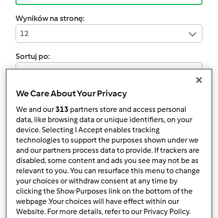
Wyników na stronę:
12
Sortuj po:
Najnowsze wyniki
We Care About Your Privacy
We and our
313
partners store and access personal
Dżem z borówek
data, like browsing data or unique identifiers, on your
device. Selecting I Accept enables tracking
przez
Pyza_76
technologies to support the purposes shown under we
and our partners process data to provide. If trackers are
disabled, some content and ads you see may not be as
2
0
Łatwy
6
1h 0min
relevant to you. You can resurface this menu to change
your choices or withdraw consent at any time by
clicking the Show Purposes link on the bottom of the
3.0
(2)
webpage .Your choices will have effect within our
Dżem z borówki
Website. For more details, refer to our Privacy Policy.