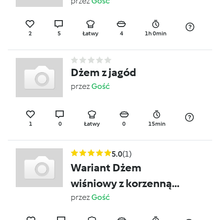
przez
Gość
2
5
Łatwy
4
1h 0min
Dżem z jagód
przez
Gość
1
0
Łatwy
0
15min
5.0
(1)
Wariant Dżem
wiśniowy z korzenną
nutą :-)
przez
Gość