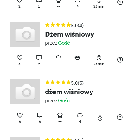
2
1
--
4
25min
5.0
(4)
Dżem wiśniowy
przez
Gość
5
9
--
4
25min
5.0
(3)
dżem wiśniowy
przez
Gość
6
6
--
4