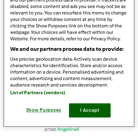
and our partners process data to provide. If trackers are
disabled, some content and ads you see may not be as
relevant to you. You can resurface this menu to change
88
208
--
24
41min
your choices or withdraw consent at any time by
clicking the Show Purposes link on the bottom of the
webpage .Your choices will have effect within our
4.6
(117)
Website. For more details, refer to our Privacy Policy.
Przepis jest testowany
We and our partners process data to provide:
Ciasto marchewkowe
Use precise geolocation data. Actively scan device
przez
Gość
characteristics for identification. Store and/or access
information on a device. Personalised advertising and
content, advertising and content measurement,
103
127
Łatwy
25
1h 0min
audience research and services development.
List of Partners (vendors)
4.6
(64)
Ciasto drożdżowe z
Show Purposes
I Accept
jagodami
przez
AngelinaK