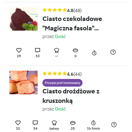
4.8
(48)
Ciasto czekoladowe
"Magiczna fasola"
("Magic
przez
Gość
Bean"chocolate cake)
29
53
--
0
4.6
(44)
Przepis jest testowany
Ciasto drożdżowe z
kruszonką
przez
Gość
32
54
Łatwy
25
1h 5min