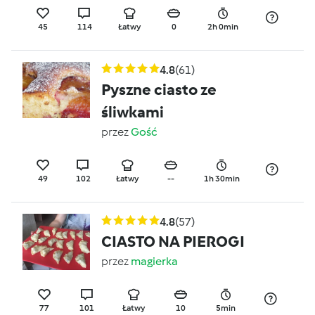
45
114
Łatwy
0
2h 0min
4.8
(61)
Pyszne ciasto ze
śliwkami
przez
Gość
49
102
Łatwy
--
1h 30min
4.8
(57)
CIASTO NA PIEROGI
przez
magierka
77
101
Łatwy
10
5min