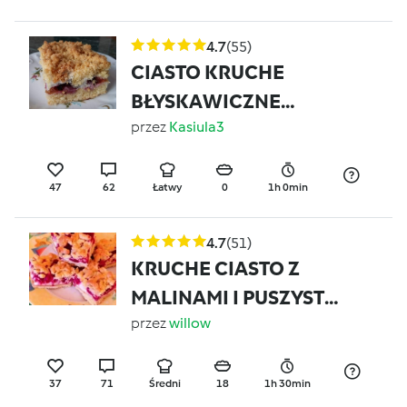
4.7
(55)
CIASTO KRUCHE
BŁYSKAWICZNE
/SZARLOTKA
przez
Kasiula3
47
62
Łatwy
0
1h 0min
4.7
(51)
KRUCHE CIASTO Z
MALINAMI I PUSZYSTĄ
PIANKĄ
przez
willow
37
71
Średni
18
1h 30min