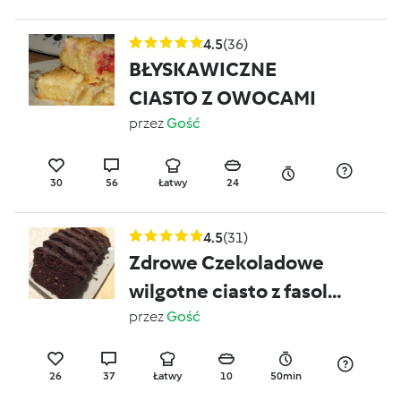
4.5
(36)
BŁYSKAWICZNE
CIASTO Z OWOCAMI
przez
Gość
30
56
Łatwy
24
4.5
(31)
Zdrowe Czekoladowe
wilgotne ciasto z fasoli
bez cukru, tłuszczu,
przez
Gość
mąki
26
37
Łatwy
10
50min