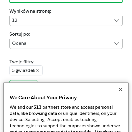
Wyników na stronę:
12
Sortuj po:
Ocena
Twoje filtry:
5 gwiazdek
Wyczyść
We Care About Your Privacy
4.6
(147)
We and our
313
partners store and access personal
Ciasto marchewkowe -
data, like browsing data or unique identifiers, on your
BŁYSKAWICZNE!!!
device. Selecting I Accept enables tracking
technologies to support the purposes shown under we
przez
Hana