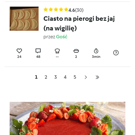
4.6
(30)
Ciasto na pierogi bez jaj
(na wigilię)
przez
Gość
24
48
--
2
3min
1
2
3
4
5