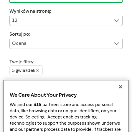
Wyników na stronę:
12
Sortuj po:
Ocena
Twoje filtry:
5 gwiazdek
Wyczyść
We Care About Your Privacy
5.0
(19)
We and our
315
partners store and access personal
Wariant Ciasto
data, like browsing data or unique identifiers, on your
device. Selecting I Accept enables tracking
marchewkowe -
technologies to support the purposes shown under we
BŁYSKAWICZNE z
przez
Gość
and our partners process data to provide. If trackers are