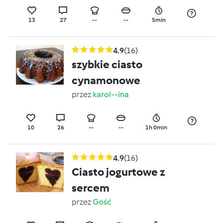
13
27
--
--
5min
4.9
(16)
szybkie ciasto
cynamonowe
przez
karol--ina
10
26
--
--
1h 0min
4.9
(16)
Ciasto jogurtowe z
sercem
przez
Gość