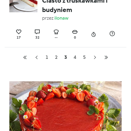
Ciasto z truskawkami i
budyniem
przez
ilonaw
17
32
--
0
1
2
3
4
5