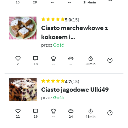
13
29
--
--
1h 4min
5.0
(15)
Ciasto marchewkowe z
kokosem i
slonecznikiem
przez
Gość
7
18
--
--
50min
4.7
(15)
Ciasto jagodowe Ulki49
przez
Gość
11
19
--
24
45min