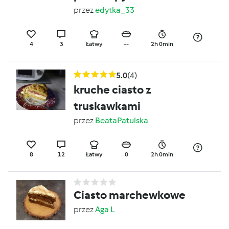
przez
edytka_33
4
3
Łatwy
--
2h 0min
5.0
(4)
kruche ciasto z
truskawkami
przez
BeataPatulska
8
12
Łatwy
0
2h 0min
Ciasto marchewkowe
przez
Aga L