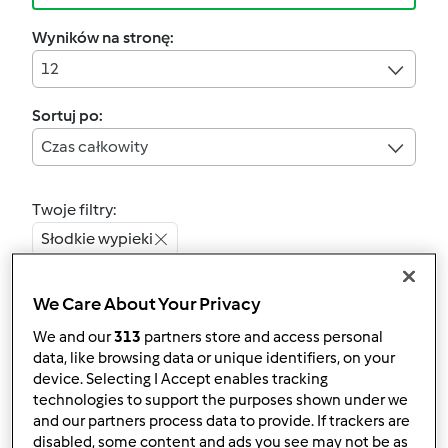
Wyników na stronę:
12
Sortuj po:
Czas całkowity
Twoje filtry:
Słodkie wypieki
Wyczyść
We Care About Your Privacy
We and our
313
partners store and access personal
4.7
(14)
data, like browsing data or unique identifiers, on your
Ciasto ze szpinakiem z
device. Selecting I Accept enables tracking
technologies to support the purposes shown under we
mascarpone
and our partners process data to provide. If trackers are
przez
Gość
disabled, some content and ads you see may not be as