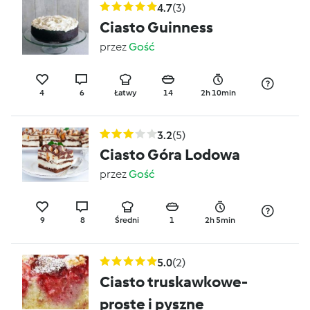
4.7
(3)
Ciasto Guinness
przez
Gość
4
6
Łatwy
14
2h 10min
3.2
(5)
Ciasto Góra Lodowa
przez
Gość
9
8
Średni
1
2h 5min
5.0
(2)
Ciasto truskawkowe-
proste i pyszne