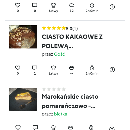
0
0
Łatwy
12
2h 0min
5.0
(1)
CIASTO KAKAOWE Z
POLEWĄ
CZEKOLADOWĄ I
przez
Gość
ORZECHAMI
0
1
Łatwy
--
2h 0min
Marokańskie ciasto
pomarańczowo -
migdałowe
przez
bietka