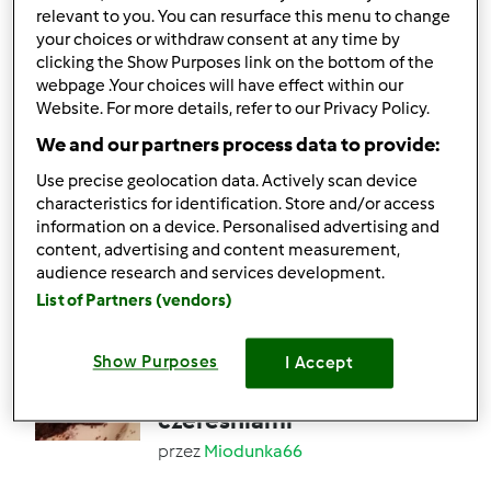
relevant to you. You can resurface this menu to change
your choices or withdraw consent at any time by
clicking the Show Purposes link on the bottom of the
17
24
Łatwy
0
2h 15min
webpage .Your choices will have effect within our
Website. For more details, refer to our Privacy Policy.
5.0
(1)
We and our partners process data to provide:
Wariant CIASTO
Use precise geolocation data. Actively scan device
DROŻDŻOWE Z
characteristics for identification. Store and/or access
KRUSZONKĄ
przez
Córcia
information on a device. Personalised advertising and
content, advertising and content measurement,
audience research and services development.
2
3
Łatwy
30
2h 15min
List of Partners (vendors)
Show Purposes
I Accept
Czekoladowe ciasto z
czereśniami
przez
Miodunka66