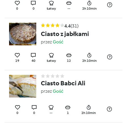
0
0
Łatwy
--
2h 10min
4.4
(31)
Ciasto z jabłkami
przez
Gość
19
40
Łatwy
12
2h 10min
Ciasto Babci Ali
przez
Gość
0
0
--
1
2h 10min