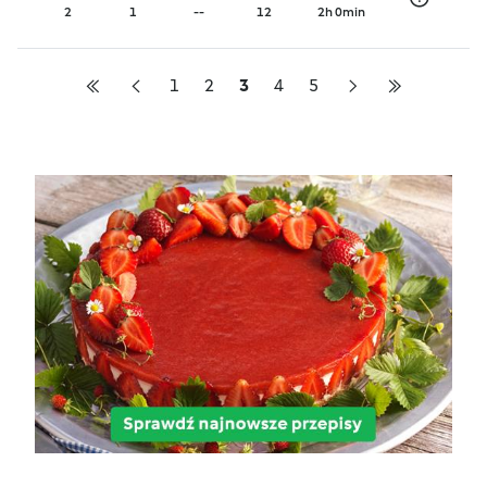
2
1
--
12
2h 0min
1
2
3
4
5