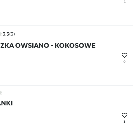
1
3.3
(3)
CZKA OWSIANO - KOKOSOWE
0
NKI
1