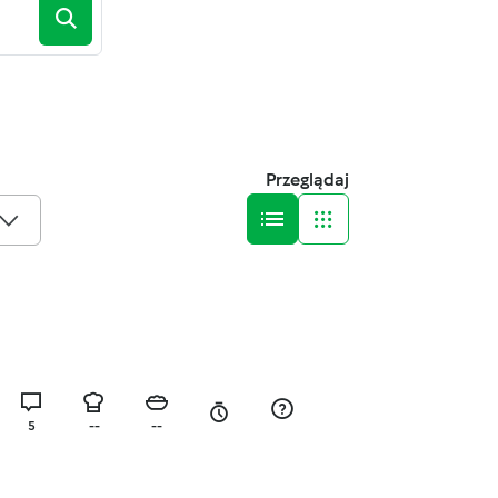
Przeglądaj
5
--
--