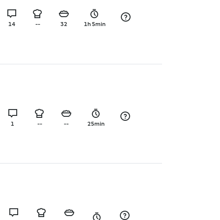
14
--
32
1h 5min
1
--
--
25min