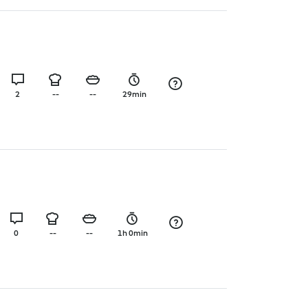
2
--
--
29min
0
--
--
1h 0min