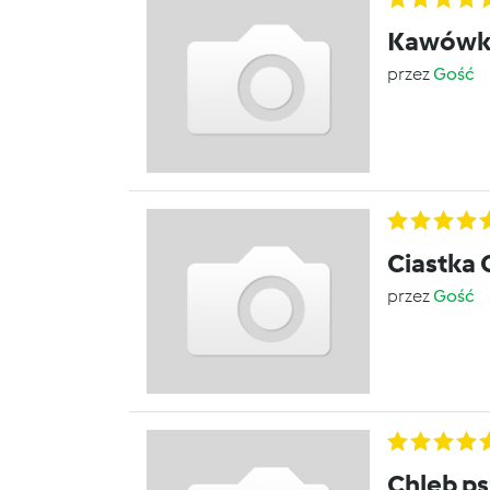
Kawówk
przez
Gość
Ciastka
przez
Gość
Chleb ps