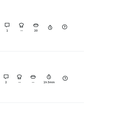
1
--
20
2
--
--
1h 3min