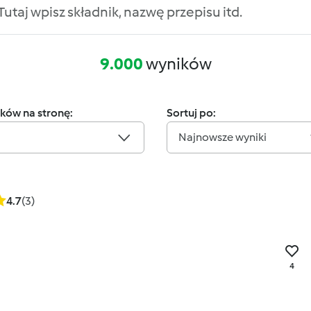
9.000
wyników
ków na stronę:
Sortuj po:
Najnowsze wyniki
4.7
(3)
4