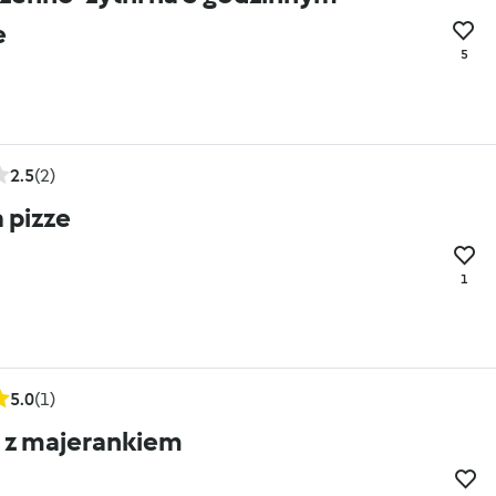
e
5
2.5
(2)
a pizze
1
5.0
(1)
 z majerankiem