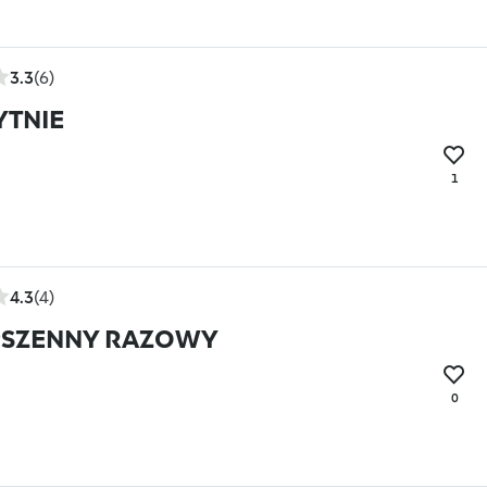
3.3
(6)
YTNIE
1
4.3
(4)
PSZENNY RAZOWY
0