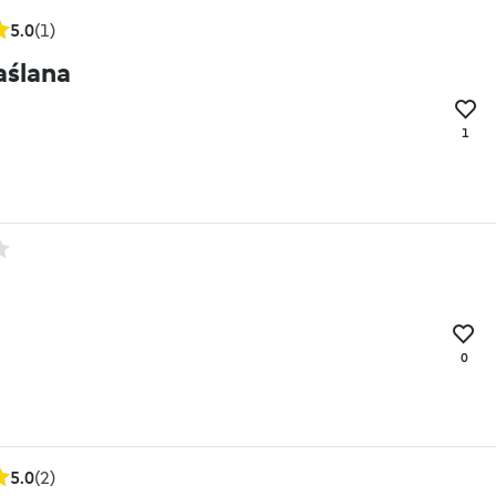
5.0
(1)
aślana
1
0
5.0
(2)