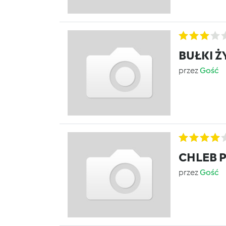
BUŁKI Ż
przez
Gość
CHLEB 
przez
Gość