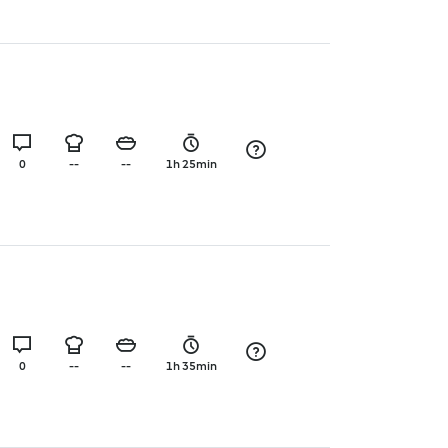
0
--
--
1h 25min
0
--
--
1h 35min