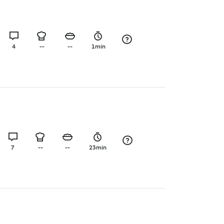
4
--
--
1min
7
--
--
23min