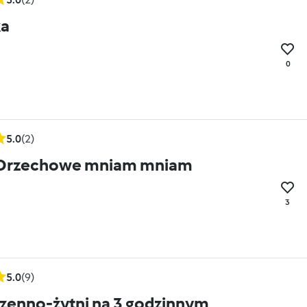
a
0
5.0
(2)
 Orzechowe mniam mniam
3
5.0
(9)
zenno-żytni na 3 godzinnym