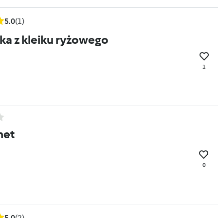
5.0
(1)
ka z kleiku ryżowego
1
net
0
5.0
(2)