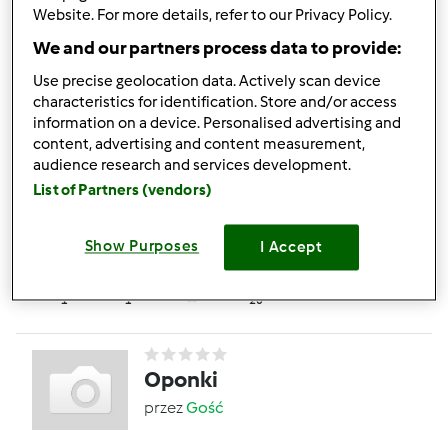
Website. For more details, refer to our Privacy Policy.
RAZOWY
We and our partners process data to provide:
przez
Gość
Use precise geolocation data. Actively scan device
characteristics for identification. Store and/or access
0
0
--
--
1h 35min
information on a device. Personalised advertising and
content, advertising and content measurement,
audience research and services development.
5.0
(1)
List of Partners (vendors)
Bułka maślana
przez
Gość
Show Purposes
I Accept
1
1
--
20
Oponki
przez
Gość