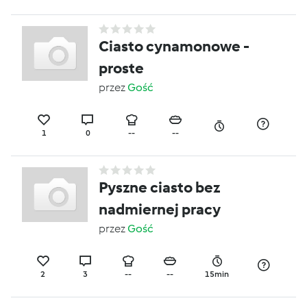
Ciasto cynamonowe -
proste
przez
Gość
1
0
--
--
Pyszne ciasto bez
nadmiernej pracy
przez
Gość
2
3
--
--
15min