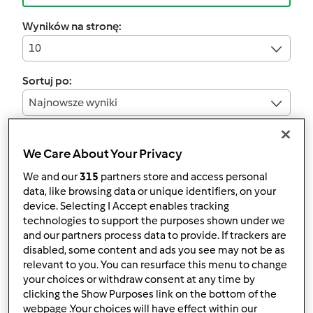
Wyników na stronę:
10
Sortuj po:
Najnowsze wyniki
We Care About Your Privacy
3.3
(6)
BUŁKI ŻYTNIE
We and our
315
partners store and access personal
data, like browsing data or unique identifiers, on your
przez
Gość
device. Selecting I Accept enables tracking
technologies to support the purposes shown under we
and our partners process data to provide. If trackers are
1
0
--
--
1h 25min
disabled, some content and ads you see may not be as
relevant to you. You can resurface this menu to change
your choices or withdraw consent at any time by
4.3
(4)
clicking the Show Purposes link on the bottom of the
CHLEB PSZENNY
webpage .Your choices will have effect within our