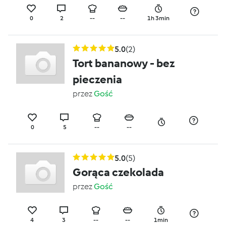
0
2
--
--
1h 3min
5.0
(2)
Tort bananowy - bez
pieczenia
przez
Gość
0
5
--
--
5.0
(5)
Gorąca czekolada
przez
Gość
4
3
--
--
1min