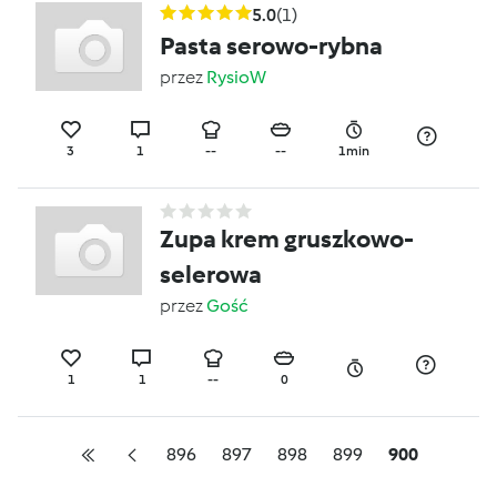
5.0
(1)
Pasta serowo-rybna
przez
RysioW
3
1
--
--
1min
Zupa krem gruszkowo-
selerowa
przez
Gość
1
1
--
0
896
897
898
899
900