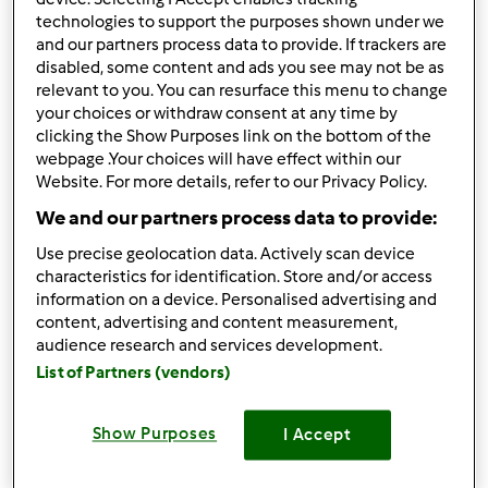
technologies to support the purposes shown under we
Wyników na stronę:
and our partners process data to provide. If trackers are
disabled, some content and ads you see may not be as
12
relevant to you. You can resurface this menu to change
your choices or withdraw consent at any time by
Sortuj po:
clicking the Show Purposes link on the bottom of the
Domyślny
webpage .Your choices will have effect within our
Website. For more details, refer to our Privacy Policy.
We and our partners process data to provide:
32
33
34
35
36
Use precise geolocation data. Actively scan device
characteristics for identification. Store and/or access
information on a device. Personalised advertising and
content, advertising and content measurement,
audience research and services development.
List of Partners (vendors)
Show Purposes
I Accept