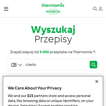
Wyszukaj
Przepisy
Znajdź więcej niż
9.000
przepisów na Thermomix ®.
432
wyniki dla:
ciasto
We Care About Your Privacy
Rozszerz wyszukiwanie
We and our
315
partners store and access personal
data, like browsing data or unique identifiers, on your
Filtry
device. Selecting I Accept enables tracking