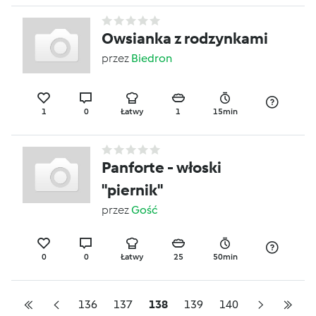
Owsianka z rodzynkami
przez
Biedron
1
0
Łatwy
1
15min
Panforte - włoski
"piernik"
przez
Gość
0
0
Łatwy
25
50min
136
137
138
139
140