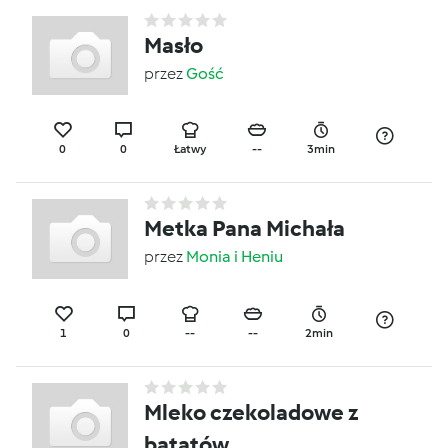
Masło
przez
Gość
0
0
Łatwy
--
3min
Metka Pana Michała
przez
Monia i Heniu
1
0
--
--
2min
Mleko czekoladowe z
batatów