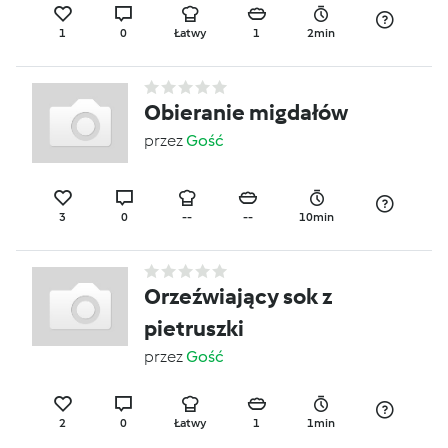
1
0
Łatwy
1
2min
Obieranie migdałów
przez
Gość
3
0
--
--
10min
Orzeźwiający sok z
pietruszki
przez
Gość
2
0
Łatwy
1
1min