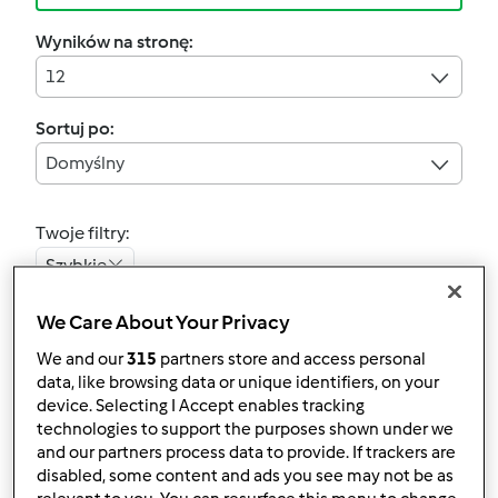
Wyników na stronę:
12
Sortuj po:
Domyślny
Twoje filtry:
Szybkie
Wyczyść
We Care About Your Privacy
We and our
315
partners store and access personal
data, like browsing data or unique identifiers, on your
Lody gruszka-kiwi
device. Selecting I Accept enables tracking
technologies to support the purposes shown under we
przez
p.aattuu
and our partners process data to provide. If trackers are
disabled, some content and ads you see may not be as