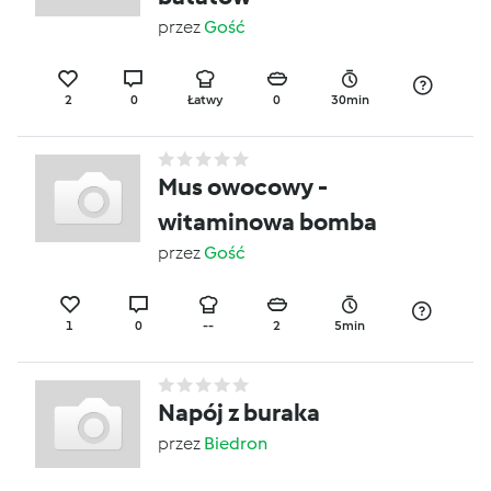
przez
Gość
2
0
Łatwy
0
30min
Mus owocowy -
witaminowa bomba
przez
Gość
1
0
--
2
5min
Napój z buraka
przez
Biedron