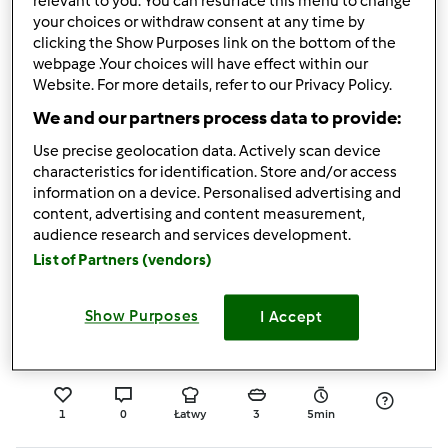
relevant to you. You can resurface this menu to change
your choices or withdraw consent at any time by
0
0
Łatwy
4
15min
clicking the Show Purposes link on the bottom of the
webpage .Your choices will have effect within our
Website. For more details, refer to our Privacy Policy.
Lody migdałowo-
We and our partners process data to provide:
bananowe
Use precise geolocation data. Actively scan device
przez
OSKARLISZKA
characteristics for identification. Store and/or access
information on a device. Personalised advertising and
content, advertising and content measurement,
2
0
Łatwy
6
10min
audience research and services development.
List of Partners (vendors)
Malinowa mgiełka
Show Purposes
I Accept
przez
Gość
1
0
Łatwy
3
5min