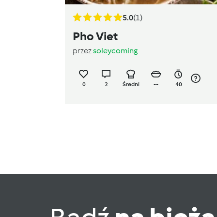
5.0
(1)
Pho Viet
przez
soleycoming
0
2
Średni
--
40