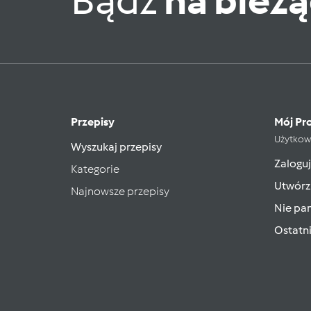
Bądź
na bież
Przepisy
Mój Pro
Użytkow
Wyszukaj przepisy
Zaloguj
Kategorie
Utwórz
Najnowsze przepisy
Nie pam
Ostatn