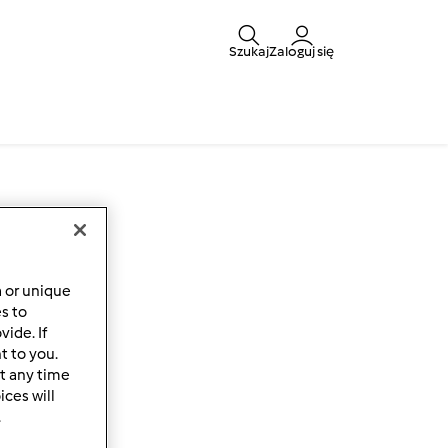
Szukaj
Zaloguj się
a or unique
es to
ide. If
t to you.
t any time
ces will
.