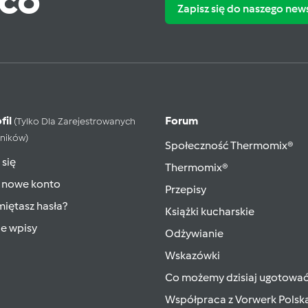
ąco
Zapisz się do naszego new
fil
Forum
(tylko Dla Zarejestrowanych
ników)
Społeczność Thermomix®
 się
Thermomix®
 nowe konto
Przepisy
iętasz hasła?
Książki kucharskie
ie wpisy
Odżywianie
Wskazówki
Co możemy dzisiaj ugotowa
Współpraca z Vorwerk Polsk