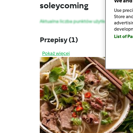
We and 
soleycoming
Use preci
Store and
Aktualna liczba punktów użytkownika: 9
advertis
develop
List of P
Przepisy
(1)
Pokaż więcej