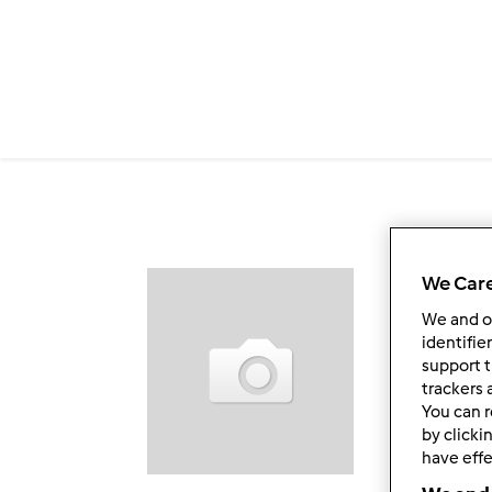
Przejdź do treści
We Care
Ob
We and 
identifie
support t
trackers 
You can r
by clicki
have effe